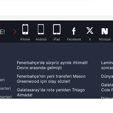
E!
iPhone
Android
iPad
Facebook
X
NSosyal
Fenerbahçe'de sürpriz ayrılık ihtimali!
Lamin
Devre arasında gelmişti
sonras
Fenerbahçe'nin yeni transferi Mason
Dünya
eri
Greenwood için olay sözler!
Galata
erleri
Galatasaray'da rota yeniden Thiago
Cole P
Almada!
berleri
Dünya 
Fenerbahçe'nin Şampiyonlar Ligi'nde
cephe
muhtemel rakibi belli oldu! Gornik
2026 