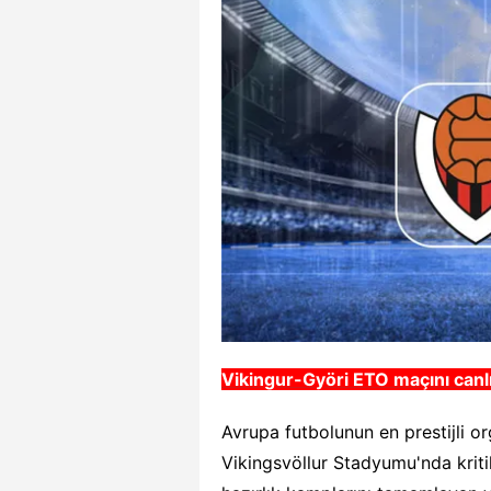
Vikingur-Györi ETO
maçını canlı
Avrupa futbolunun en prestijli o
Vikingsvöllur Stadyumu'nda kriti