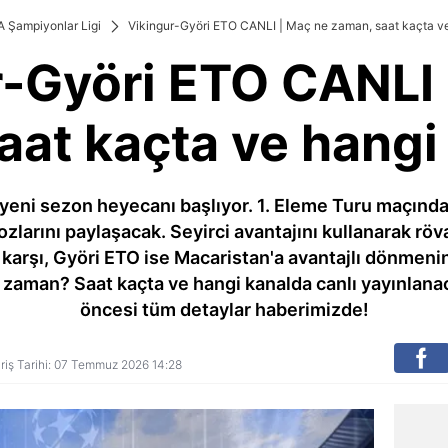
 Şampiyonlar Ligi
Vikingur-Györi ETO CANLI | Maç ne zaman, saat kaçta v
r-Györi ETO CANLI 
aat kaçta ve hangi
eni sezon heyecanı başlıyor. 1. Eleme Turu maçında 
ozlarını paylaşacak. Seyirci avantajını kullanarak röv
karşı, Györi ETO ise Macaristan'a avantajlı dönmenin
 zaman? Saat kaçta ve hangi kanalda canlı yayınlana
öncesi tüm detaylar haberimizde!
iriş Tarihi: 07 Temmuz 2026 14:28