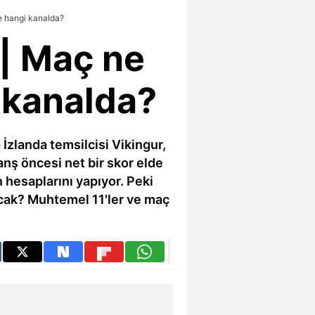
e hangi kanalda?
| Maç ne
 kanalda?
İzlanda temsilcisi Vikingur,
anş öncesi net bir skor elde
 hesaplarını yapıyor. Peki
cak? Muhtemel 11'ler ve maç