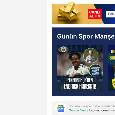
Günün Spor Manşet
Son dakika spor haberlerinden h
Google News
fotomac.com.tr
'ye