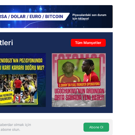
leri
Tüm Manşetler
aberdar olmak için
Abone Ol
 abone olun.