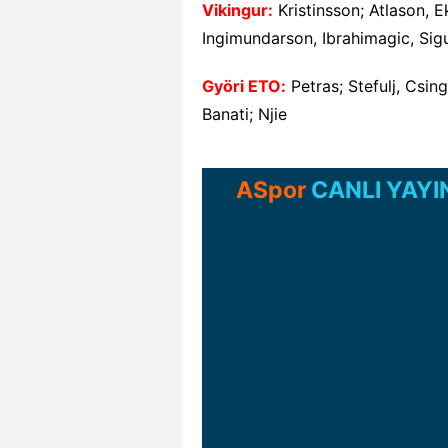
Vikingur
:
Kristinsson; Atlason, 
Ingimundarson, Ibrahimagic, Si
Györi ETO:
Petras; Stefulj, Csing
Banati; Njie
ASpor
CANLI YAYI