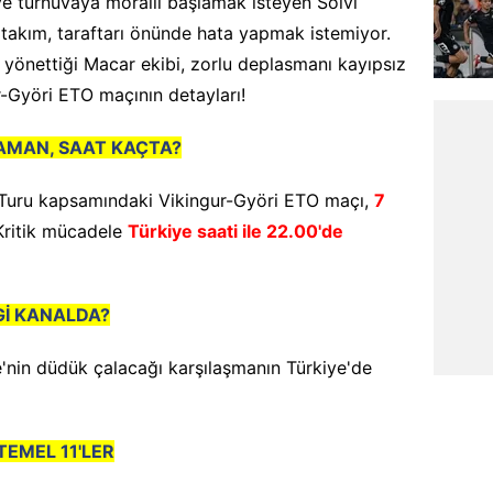
ve turnuvaya moralli başlamak isteyen Sölvi
 takım, taraftarı önünde hata yapmak istemiyor.
n yönettiği Macar ekibi, zorlu deplasmanı kayıpsız
r-Györi ETO maçının detayları!
AMAN, SAAT KAÇTA?
 Turu kapsamındaki Vikingur-Györi ETO maçı,
7
ritik mücadele
Türkiye saati ile 22.00'de
Gİ KANALDA?
nin düdük çalacağı karşılaşmanın Türkiye'de
EMEL 11'LER