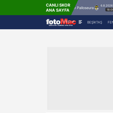
CANLI SKOR
6.8.2026 - Per
Winner Match 12
Kuopion Palloseura
CS 
ANA SAYFA
18:00
BEŞİKTAŞ
FE