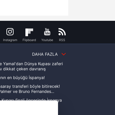
Instagram
Flipboard
Youtube
RSS
DAHA FAZLA
e Yamal'dan Dünya Kupası zaferi
ı dikkat çeken davranış
nın en büyüğü İspanya!
saray transferi böyle bitirecek!
almer ve Bruno Fernandes...
Kupası finali öncesinde İspanya
sinde can sıkan gelişme!
FIFA Dünya Kupası'nı kazanana