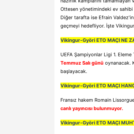
hazırlık kamplarını tamamlayan 
Ottesen yönetimindeki ev sahibi
Diğer tarafta ise Efrain Valdez'i
geçmeyi hedefliyor. İşte Vikingu
Vikingur-Györi ETO
MAÇI NE Z
UEFA Şampiyonlar Ligi 1. Eleme
Temmuz Salı günü
oynanacak. K
başlayacak.
Vikingur-Györi ETO
MAÇI HAN
Fransız hakem Romain Lissorgue'
canlı yayıncısı bulunmuyor.
Vikingur-Györi ETO
MAÇI MUHT