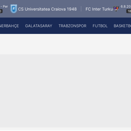
6.8.2026 - Per
Universitatea Craiova 1948
FC Inter Turku
F
18:00
NERBAHÇE
GALATASARAY
TRABZONSPOR
FUTBOL
BASKETB
Beşiktaş
A
Fenerbahçe
A
Galatasaray
A
Trabzonspor
A
Futbol
A
Basketbol
Ziraat Türkiye Kupası
DİZİ
Diğer Sporlar