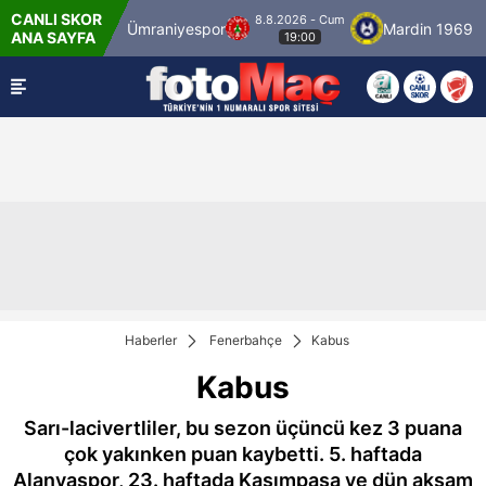
CANLI SKOR
8.8.2026 - Cum
tanbulspor
Ümraniyespor
Mardin 1969 Spo
ANA SAYFA
19:00
Haberler
Fenerbahçe
Kabus
Kabus
Sarı-lacivertliler, bu sezon üçüncü kez 3 puana
çok yakınken puan kaybetti. 5. haftada
Alanyaspor, 23. haftada Kasımpaşa ve dün akşam