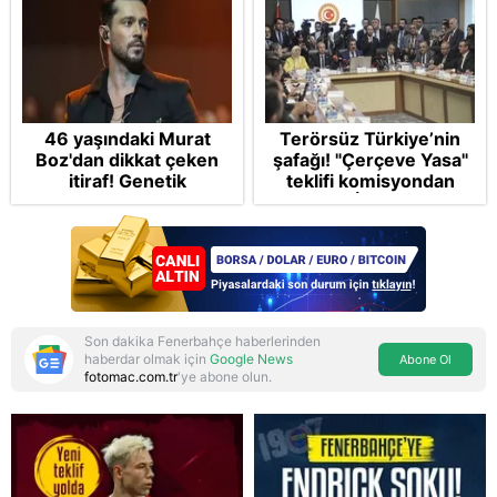
46 yaşındaki Murat
Terörsüz Türkiye’nin
Boz'dan dikkat çeken
şafağı! "Çerçeve Yasa"
itiraf! Genetik
teklifi komisyondan
korkusunu açıkladı
geçti: İP ve Yeni
Parti'den provokasyon
Son dakika Fenerbahçe haberlerinden
haberdar olmak için
Google News
Abone Ol
fotomac.com.tr
'ye abone olun.
Reddet