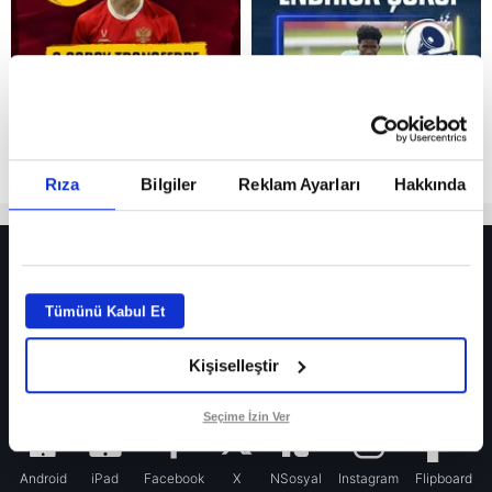
Rıza
Bilgiler
Reklam Ayarları
Hakkında
HER YERDE!
Fenerbahçe’de sürpriz ayrılık ihtimali! Devre arasında gelmişti
Tümünü Kabul Et
Fenerbahçe’nin yeni transferi Mason Greenwood için olay sözler!
Kişiselleştir
Galatasaray’da rota yeniden Thiago Almada!
iPhone
Seçime İzin Ver
Android
iPad
Facebook
X
NSosyal
Instagram
Flipboard