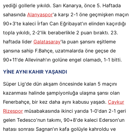
yediği gollerle yıkıldı. Sarı Kanarya, önce 5. Haftada
sahasında
Alanyaspor
'a karşı 2-1 öne geçmişken maçın
90+3'te kaleci İrfan Can Eğribayat'ın elinden kaçırdığı
topla yıkıldı, 2-2'lik beraberlikle 2 puan bıraktı. 23.
haftada lider
Galatasaray
'la puan şansını eşitleme
şansına sahip F.Bahçe, uzatmalarda öne geçse de
90+11'de Allevinah'ın golüne engel olamadı, 1-1 bitti.
YİNE AYNI KAHIR YAŞANDI
Süper Lig'de dün akşam öncesinde kalan 5 maçını
kazanması halinde şampiyonluğa ulaşma şansı olan
Fenerbahçe, bir kez daha aynı kabusu yaşadı.
Çaykur
Rizespor
müsabakasında ikinci yarıda 1-0'dan 2-1 geri
gelen Tedesco'nun takımı, 90+8'de kaleci Ederson'un
hatası sonrası Sagnan'ın kafa golüyle kahroldu ve