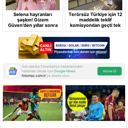
Selena hayranları
Terörsüz Türkiye için 12
şaşkın! Gizem
maddelik teklif
Güven'den yıllar sonra
komisyondan geçti tek
gelen Cansu Demirci
madde değişti!
itirafı! "Konuşmuyoruz"
Soruşturma ve cezalar
hangi şartlarda
ertelenecek?
Son dakika Fenerbahçe haberlerinden
haberdar olmak için
Google News
Abone Ol
fotomac.com.tr
'ye abone olun.
Reddet