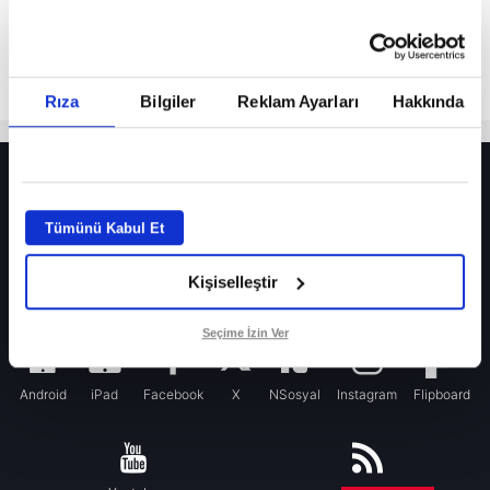
Rıza
Bilgiler
Reklam Ayarları
Hakkında
HER YERDE!
Fenerbahçe’de sürpriz ayrılık ihtimali! Devre arasında gelmişti
Tümünü Kabul Et
Fenerbahçe’nin yeni transferi Mason Greenwood için olay sözler!
Kişiselleştir
Galatasaray’da rota yeniden Thiago Almada!
iPhone
Seçime İzin Ver
Android
iPad
Facebook
X
NSosyal
Instagram
Flipboard