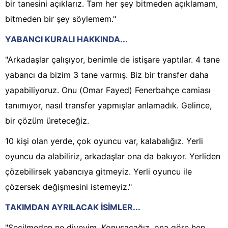
bir tanesini açıklarız. Tam her şey bitmeden açıklamam,
bitmeden bir şey söylemem."
YABANCI KURALI HAKKINDA...
"Arkadaşlar çalışıyor, benimle de istişare yaptılar. 4 tane
yabancı da bizim 3 tane varmış. Biz bir transfer daha
yapabiliyoruz. Onu (Omar Fayed) Fenerbahçe camiası
tanımıyor, nasıl transfer yapmışlar anlamadık. Gelince,
bir çözüm üreteceğiz.
10 kişi olan yerde, çok oyuncu var, kalabalığız. Yerli
oyuncu da alabiliriz, arkadaşlar ona da bakıyor. Yerliden
çözebilirsek yabancıya gitmeyiz. Yerli oyuncu ile
çözersek değişmesini istemeyiz."
TAKIMDAN AYRILACAK İSİMLER...
"Seçilmeden ne diyeyim. Konuşacağız, ona göre hep