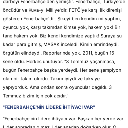
darbeyi Fenerbahçe'den yemiştir. Fenerbahçe, Türkiye'de
öncüdür ve Kuva-yi Milliye'dir. FETÖ'ye karşı ilk direnişi
gösteren Fenerbahçe'dir. Şikeyi ben kendim mi yaptım,
oyuncu yok, karşı takımdan kimse yok, hakem yok! Bir
tane hakem yok! Biz kendi kendimize yaptık! Şuraya şu
kadar para gitmiş, MASAK inceledi. Kimin emrindeydi,
örgütün elindeydi. Raporlarında yok. 2011, bugün 15
sene oldu. Herkes unutuyor. "3 Temmuz yaşanmasa,
bugün Fenerbahçe başka yerdeydi. Her sene şampiyon
olan bir takım olurdu. Takım iyiydi ve takviye
yapıyorduk. Ama ondan sonra oyuncular dağıldı. 3
Temmuz bizim için çok acıdır."
"FENERBAHÇE'NİN LİDERE İHTİYACI VAR"
"Fenerbahçe'nin lidere ihtiyacı var. Başkan her yerde var.
Lider sonradan olmaz, lider anadan doğarken olur. O