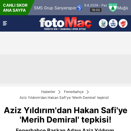
CANLI SKOR
9.8.2026 - Paz
gümrük
SMS Grup Sarıyerspor
Muğlaspor
ANA SAYFA
19:00
Haberler
Fenerbahçe
Aziz Yıldırım'dan Hakan Safi'ye 'Merih Demiral' tepkisi!
Aziz Yıldırım'dan Hakan Safi'ye
'Merih Demiral' tepkisi!
Fenerbahçe Başkan Adayı Aziz Yıldırım,