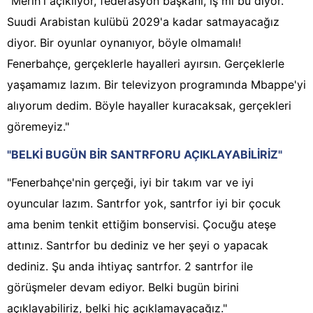
"Merih'i açıklıyor, federasyon başkanı, iş mi bu diyor.
Suudi Arabistan kulübü 2029'a kadar satmayacağız
diyor. Bir oyunlar oynanıyor, böyle olmamalı!
Fenerbahçe, gerçeklerle hayalleri ayırsın. Gerçeklerle
yaşamamız lazım. Bir televizyon programında Mbappe'yi
alıyorum dedim. Böyle hayaller kuracaksak, gerçekleri
göremeyiz."
"BELKİ BUGÜN BİR SANTRFORU AÇIKLAYABİLİRİZ"
"Fenerbahçe'nin gerçeği, iyi bir takım var ve iyi
oyuncular lazım. Santrfor yok, santrfor iyi bir çocuk
ama benim tenkit ettiğim bonservisi. Çocuğu ateşe
attınız. Santrfor bu dediniz ve her şeyi o yapacak
dediniz. Şu anda ihtiyaç santrfor. 2 santrfor ile
görüşmeler devam ediyor. Belki bugün birini
açıklayabiliriz, belki hiç açıklamayacağız."