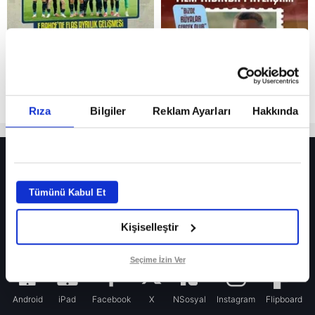
Rıza
Bilgiler
Reklam Ayarları
Hakkında
HER YERDE!
Fenerbahçe’de sürpriz ayrılık ihtimali! Devre arasında gelmişti
Tümünü Kabul Et
Fenerbahçe’nin yeni transferi Mason Greenwood için olay sözler!
Kişiselleştir
Galatasaray’da rota yeniden Thiago Almada!
iPhone
Seçime İzin Ver
Android
iPad
Facebook
X
NSosyal
Instagram
Flipboard