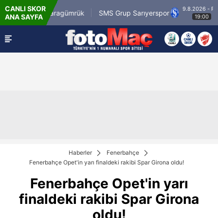
CANLI SKOR
9.8.2026 - Paz
rli.com.tr Karagümrük
SMS Grup Sarıyerspor
ANA SAYFA
19:00
Haberler
Fenerbahçe
Fenerbahçe Opet'in yarı finaldeki rakibi Spar Girona oldu!
Fenerbahçe Opet'in yarı
finaldeki rakibi Spar Girona
oldu!