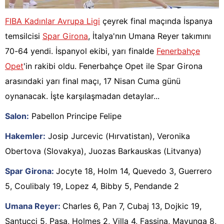
FIBA Kadınlar Avrupa Ligi
çeyrek final maçında İspanya
temsilcisi
Spar Girona
, İtalya'nın Umana Reyer takımını
70-64 yendi. İspanyol ekibi, yarı finalde
Fenerbahçe
Opet
'in rakibi oldu. Fenerbahçe Opet ile Spar Girona
arasındaki yarı final maçı, 17 Nisan Cuma günü
oynanacak. İşte karşılaşmadan detaylar...
Salon:
Pabellon Principe Felipe
Hakemler:
Josip Jurcevic (Hırvatistan), Veronika
Obertova (Slovakya), Juozas Barkauskas (Litvanya)
Spar Girona:
Jocyte 18, Holm 14, Quevedo 3, Guerrero
5, Coulibaly 19, Lopez 4, Bibby 5, Pendande 2
Umana Reyer:
Charles 6, Pan 7, Cubaj 13, Dojkic 19,
Santucci 5, Pasa, Holmes 2, Villa 4, Fassina, Mavunga 8,