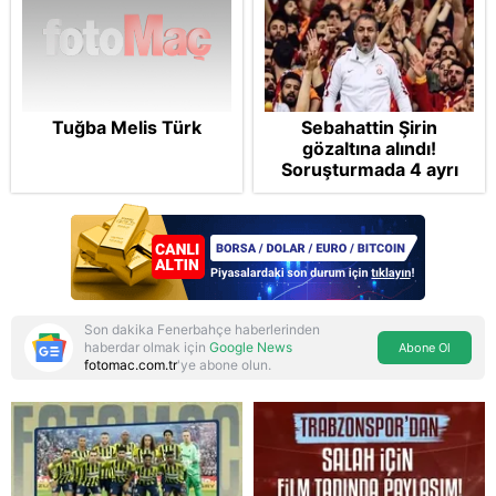
Tuğba Melis Türk
Sebahattin Şirin
gözaltına alındı!
Soruşturmada 4 ayrı
suçlama var
Son dakika Fenerbahçe haberlerinden
haberdar olmak için
Google News
Abone Ol
fotomac.com.tr
'ye abone olun.
Reddet