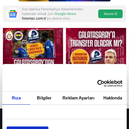
Son dakika Fenerbahçe haberlerinden
haberdar olmak için
Google News
Abone Ol
fotomac.com.tr
'ye abone olun.
Reddet
Rıza
Bilgiler
Reklam Ayarları
Hakkında
HER YERDE!