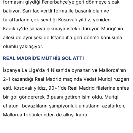
formasını giydiği Fenerbahçe'ye geri dönmeye sıcak
bakıyor. Sarı-lacivertli forma ile başarılı olan ve
taraftarların çok sevdiği Kosovalı yıldız, yeniden
Kadıköy'de sahaya çıkmaya istekli duruyor. Muriqi'nin
ailesi de aynı şekilde İstanbul'a geri dönme konusuna
olumlu yaklaşıyor.
REAL MADRİD'E MÜTHİŞ GOL ATTI
İspanya La Liga'da 4 Nisan'da oynanan ve Mallorca'nın
2-1 kazandığı Real Madrid maçında Vedat Muriqi rüzgarı
esti. Kosovalı yıldız, 90+1'de Real Madrid filelerine enfes
bir gol göndererek 3 puanı getiren isim oldu. Muriqi,
eflatun- beyazlıların şampiyonluk umutlarını azaltırken,
Mallorca tribünlerinden de alkışı kaptı.