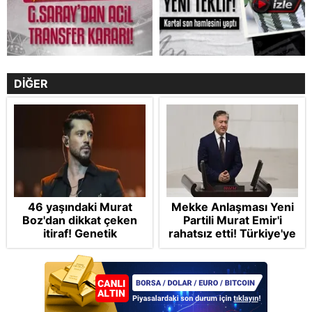
DİĞER
46 yaşındaki Murat
Mekke Anlaşması Yeni
Boz'dan dikkat çeken
Partili Murat Emir'i
itiraf! Genetik
rahatsız etti! Türkiye'ye
korkusunu açıkladı
"paralı muhafız" rolü
biçti