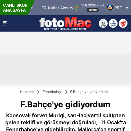
CANLI SKOR
11.8.2026 - Sal
n Petrolspor
FC Kairat Almaty
PFC Levski S
ANA SAYFA
18:00
Haberler
Fenerbahçe
F.Bahçe'ye gidiyordum
F.Bahçe'ye gidiyordum
Koosovalı forvet Muriqi, sarı-lacivertli kulüpten
gelen teklifi ve görüşmeyi doğruladı, "11 Ocak'ta
Fenerbahçe'ye gidebilirdim. Mallorca'da sportif