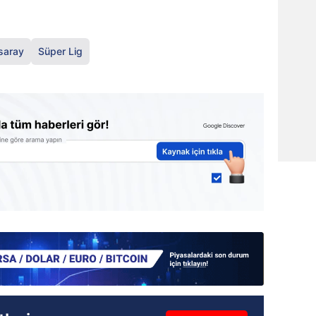
saray
Süper Lig