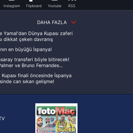
Instagram
Flipboard
Youtube
RSS
DAHA FAZLA
e Yamal'dan Dünya Kupası zaferi
ı dikkat çeken davranış
nın en büyüğü İspanya!
saray transferi böyle bitirecek!
almer ve Bruno Fernandes...
Kupası finali öncesinde İspanya
sinde can sıkan gelişme!
FIFA Dünya Kupası'nı kazanana
yonluk yüzüğü verilecek
n Crespo, Meksika Ligi
rinden Atlas'ın yeni teknik direktörü
TV