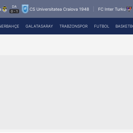
DA
DA
CS Universitatea Craiova 1948
FC Inter Turku
-
1
1
-
0
NERBAHÇE
GALATASARAY
TRABZONSPOR
FUTBOL
BASKETB
Beşiktaş
A
Fenerbahçe
A
Galatasaray
A
Trabzonspor
A
Futbol
A
Basketbol
Ziraat Türkiye Kupası
DİZİ
Diğer Sporlar