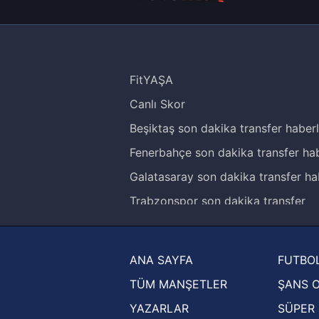
FitYAŞA
Canlı Skor
Beşiktaş son dakika transfer haberl
Fenerbahçe son dakika transfer hab
Galatasaray son dakika transfer ha
Trabzonspor son dakika transfer
haberleri
Trendyol Süper Lig haberleri
ANA SAYFA
FUTBOL
Ziraat Türkiye Kupası haberleri
TÜM MANŞETLER
ŞANS 
UEFA Şampiyonlar Ligi haberleri
YAZARLAR
SÜPER 
UEFA Avrupa Ligi haberleri