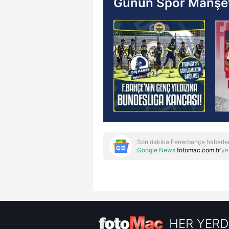
Günün Spor Manşet
Son dakika Fenerbahçe haberler
Google News
fotomac.com.tr
'ye
HER YERD