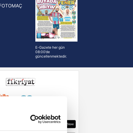
FOTOMAÇ
E-Gazete her gün
08:00’de
güncellenmektedir.