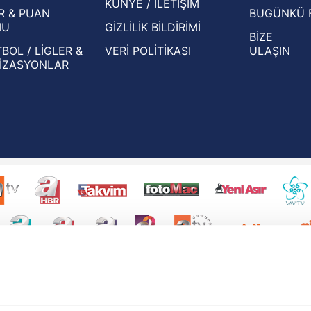
KÜNYE / İLETİŞİM
R & PUAN
BUGÜNKÜ 
MU
GİZLİLİK BİLDİRİMİ
BİZE
BOL / LİGLER &
VERİ POLİTİKASI
ULAŞIN
İZASYONLAR