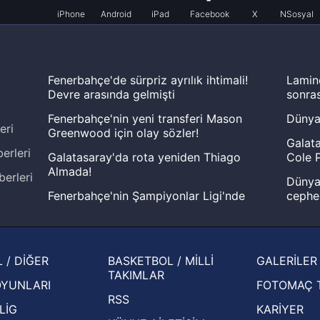
iPhone
Android
iPad
Facebook
X
NSosyal
Fenerbahçe'de sürpriz ayrılık ihtimali!
Lamin
Devre arasında gelmişti
sonras
Fenerbahçe'nin yeni transferi Mason
Dünya
eri
Greenwood için olay sözler!
Galata
erleri
Galatasaray'da rota yeniden Thiago
Cole P
Almada!
berleri
Dünya 
Fenerbahçe'nin Şampiyonlar Ligi'nde
cephe
muhtemel rakibi belli oldu! Gornik
2026 
Zabrze'yi elerlerse...
şampi
İspanya-Arjantin finalinin ardından dış
Herna
 / DİĞER
BASKETBOL / MİLLİ
GALERİLER
basından gündem olan manşetler!
ekiple
TAKIMLAR
OYUNLARI
FOTOMAÇ 
Beşiktaş'ın UEFA Avrupa Ligi'nde 3. Ön
oldu
RSS
Eleme Turu muhtemel rakipleri belli oldu!
LİG
KARİYER