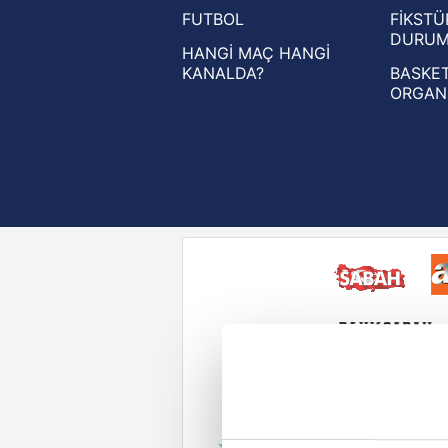
FUTBOL
FİKSTÜ
UEFA Konferans Ligi haberleri
DURU
HANGİ MAÇ HANGİ
KANALDA?
BASKET
ORGAN
Reddet