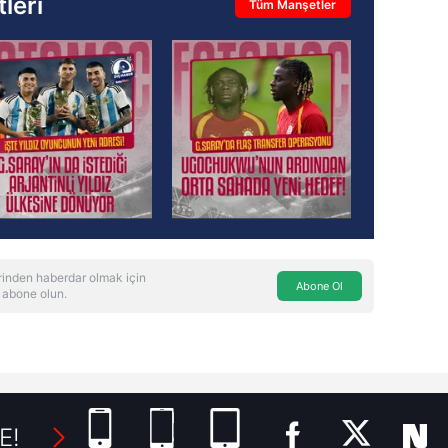
leri
Tüm Manşetler
inden haberdar olmak için
Abone Ol
 abone olun.
E!