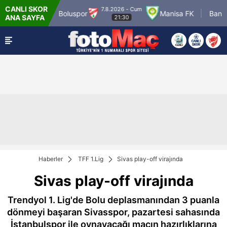
CANLI SKOR
7.8.2026 - Cum
er Match 3
Boluspor
Manisa FK
Bandır
ANA SAYFA
21:30
Haberler
TFF 1.Lig
Sivas play-off virajında
Sivas play-off virajında
Trendyol 1. Lig'de Bolu deplasmanından 3 puanla
dönmeyi başaran Sivasspor, pazartesi sahasında
İstanbulspor ile oynayacağı maçın hazırlıklarına