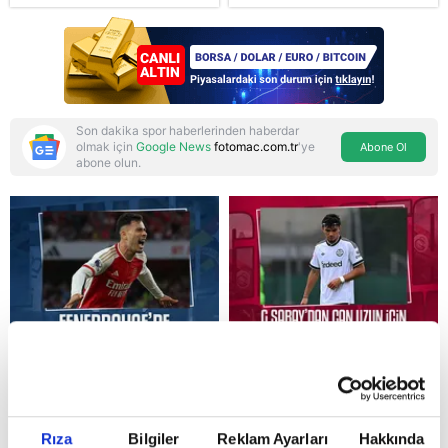
korkusunu açıkladı
ve Pakistan'la üçlü ortak
savunma anlaşması:
"Islamic NATO"
manşetleri
Son dakika spor haberlerinden haberdar
olmak için
Google News
fotomac.com.tr
'ye
Abone Ol
abone olun.
Reddet
Rıza
Bilgiler
Reklam Ayarları
Hakkında