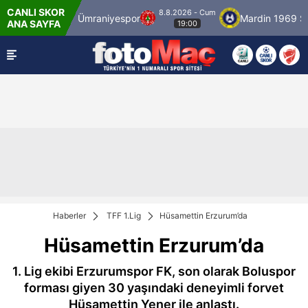
CANLI SKOR
8.8.2026 - Cum
stanbulspor
Ümraniyespor
Mardin 1969 Spo
ANA SAYFA
19:00
Haberler
TFF 1.Lig
Hüsamettin Erzurum’da
Hüsamettin Erzurum’da
1. Lig ekibi Erzurumspor FK, son olarak Boluspor
forması giyen 30 yaşındaki deneyimli forvet
Hüsamettin Yener ile anlaştı.