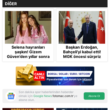
DİĞER
Selena hayranları
Başkan Erdoğan,
şaşkın! Gizem
Bahçeli'yi kabul etti!
Güven'den yıllar sonra
MGK öncesi sürpriz
gelen Cansu Demirci
zirve: Çerçeve Yasa
itirafı! "Konuşmuyoruz"
teklifi gündemde
Son dakika spor haberlerinden haberdar
olmak için
Google News
fotomac.com.tr
'ye
Abone Ol
abone olun.