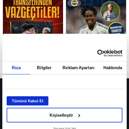
Reddet
Rıza
Bilgiler
Reklam Ayarları
Hakkında
HER YERDE!
Fenerbahçe’de sürpriz ayrılık ihtimali! Devre arasında gelmişti
Tümünü Kabul Et
Fenerbahçe’nin yeni transferi Mason Greenwood için olay sözler!
Kişiselleştir
Galatasaray’da rota yeniden Thiago Almada!
iPhone
Seçime İzin Ver