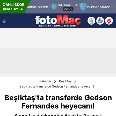
CANLI SKOR
6.8.2026 - Per
atch 12
Winner Match 2
Winner Match 3
ANA SAYFA
22:00
Haberler
Beşiktaş
Beşiktaş'ta transferde Gedson Fernandes heyecanı!
Beşiktaş'ta transferde Gedson
Fernandes heyecanı!
Süper Lig devlerinden Beşiktaş'ta sıcak