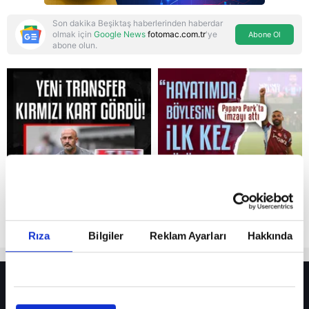
Son dakika Beşiktaş haberlerinden haberdar
olmak için
Google News
fotomac.com.tr
'ye
Abone Ol
abone olun.
Reddet
Rıza
Bilgiler
Reklam Ayarları
Hakkında
HER YERDE!