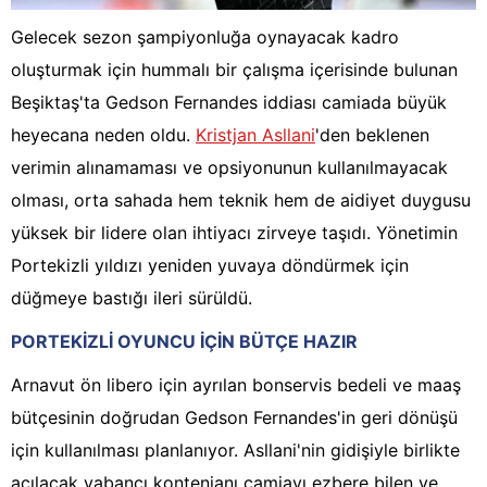
Gelecek sezon şampiyonluğa oynayacak kadro
oluşturmak için hummalı bir çalışma içerisinde bulunan
Beşiktaş'ta Gedson Fernandes iddiası camiada büyük
heyecana neden oldu.
Kristjan Asllani
'den beklenen
verimin alınamaması ve opsiyonunun kullanılmayacak
olması, orta sahada hem teknik hem de aidiyet duygusu
yüksek bir lidere olan ihtiyacı zirveye taşıdı. Yönetimin
Portekizli yıldızı yeniden yuvaya döndürmek için
düğmeye bastığı ileri sürüldü.
PORTEKİZLİ OYUNCU İÇİN BÜTÇE HAZIR
Arnavut ön libero için ayrılan bonservis bedeli ve maaş
bütçesinin doğrudan Gedson Fernandes'in geri dönüşü
için kullanılması planlanıyor. Asllani'nin gidişiyle birlikte
açılacak yabancı kontenjanı camiayı ezbere bilen ve