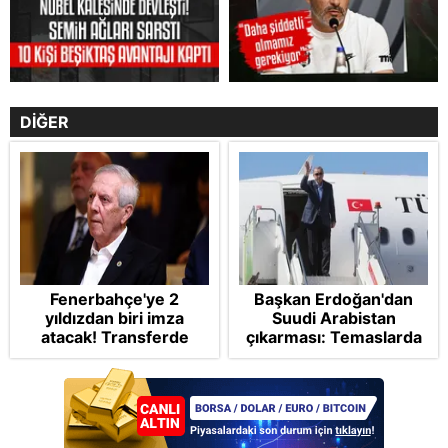
DİĞER
Fenerbahçe'ye 2
Başkan Erdoğan'dan
yıldızdan biri imza
Suudi Arabistan
atacak! Transferde
çıkarması: Temaslarda
golcü harekatı...
bulunacak