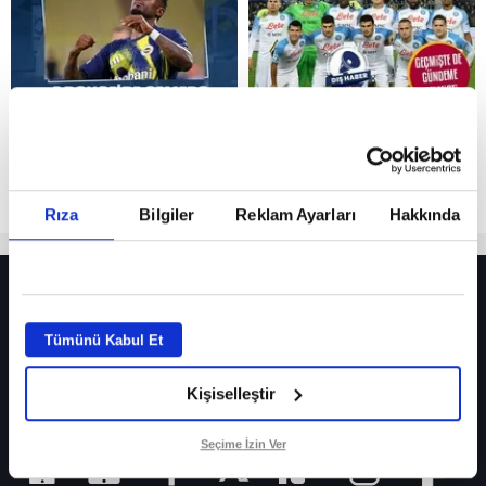
Reddet
Rıza
Bilgiler
Reklam Ayarları
Hakkında
HER YERDE!
Fenerbahçe’de sürpriz ayrılık ihtimali! Devre arasında gelmişti
Tümünü Kabul Et
Fenerbahçe’nin yeni transferi Mason Greenwood için olay sözler!
Kişiselleştir
Galatasaray’da rota yeniden Thiago Almada!
iPhone
Seçime İzin Ver