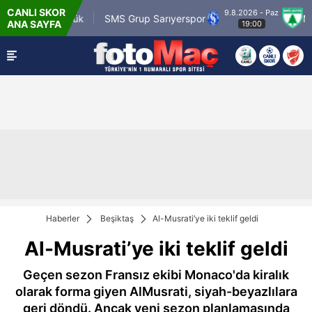
CANLI SKOR
9.8.2026 - Paz
.tr Karagümrük
SMS Grup Sarıyerspor
Muğla
ANA SAYFA
19:00
Haberler
Beşiktaş
Al-Musrati’ye iki teklif geldi
Al-Musrati’ye iki teklif geldi
Geçen sezon Fransız ekibi Monaco'da kiralık
olarak forma giyen AlMusrati, siyah-beyazlılara
geri döndü. Ancak yeni sezon planlamasında