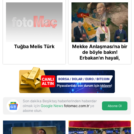
Tuğba Melis Türk
Mekke Anlaşması'na bir
de böyle bakın!
Erbakan'ın hayali,
Cumhur'un vizyonu:
İslam NATO'suna
Başkan Erdoğan mührü
Son dakika Beşiktaş haberlerinden haberdar
olmak için
Google News
fotomac.com.tr
'ye
Abone Ol
abone olun.