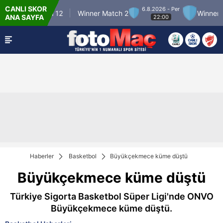
CANLI SKOR
6.8.2026 - Per
Winner Match 12
Winner Match 2
Winner Mat
ANA SAYFA
22:00
Haberler
Basketbol
Büyükçekmece küme düştü
Büyükçekmece küme düştü
Türkiye Sigorta Basketbol Süper Ligi'nde ONVO
Büyükçekmece küme düştü.