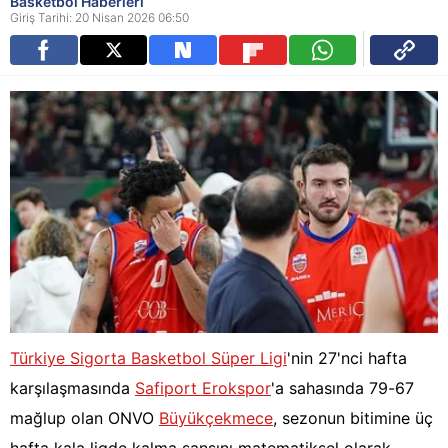
Basketbol Haberleri
Giriş Tarihi: 20 Nisan 2026 06:50
Türkiye Sigorta Basketbol Süper Ligi
'nin 27'nci hafta
karşılaşmasında
Safiport Erokspor
'a sahasında 79-67
mağlup olan ONVO
Büyükçekmece
, sezonun bitimine üç