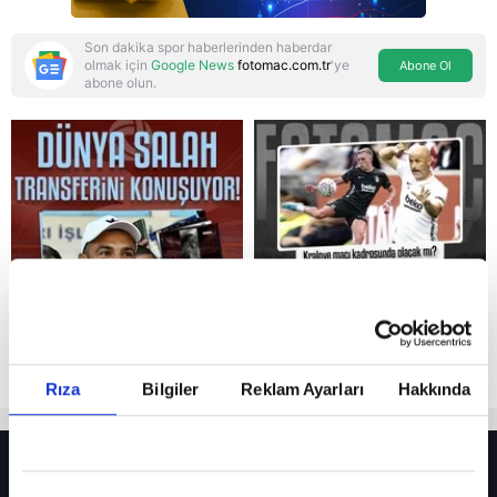
Son dakika spor haberlerinden haberdar
olmak için
Google News
fotomac.com.tr
'ye
Abone Ol
abone olun.
Reddet
Rıza
Bilgiler
Reklam Ayarları
Hakkında
HER YERDE!