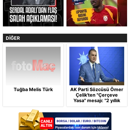
DİĞER
Tuğba Melis Türk
AK Parti Sözcüsü Ömer
Çelik'ten "Çerçeve
Yasa" mesajı: "2 yıllık
sürecin en önemli
aşamasındayız"