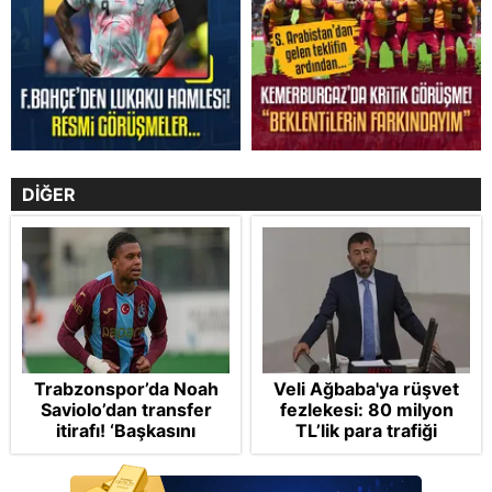
DİĞER
Trabzonspor’da Noah
Veli Ağbaba'ya rüşvet
Saviolo’dan transfer
fezlekesi: 80 milyon
itirafı! ‘Başkasını
TL’lik para trafiği
izlemeye geldi’
dosyada! CHP’li
belediyeleri haraca