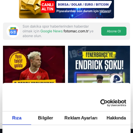
bağlamış
Son dakika spor haberlerinden haberdar
olmak için
Google News
fotomac.com.tr
'ye
Abone Ol
abone olun.
Reddet
Rıza
Bilgiler
Reklam Ayarları
Hakkında