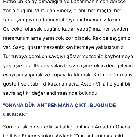
Futbolun kolay olmadığını ve kazanmanın son derece
zor olduğunu vurgulan Emery, "Tabii her maçta, her
farklı şampiyonada mentaliteyi unutmamanız lazım.
Gerçekçi olursak bugüne kadar yaptığımız her şeyden
memnunum ama yarın çok zor olacak. Rakibe saygımız
var. Saygı göstermezseniz kaybetmeye yaklaşırsınız.
Turnuvaya gereken saygıyı göstermezseniz kaybetmeye
yaklaşırsınız. İlk dakikalarda sizin işiniz elinizden gelenin
en iyisini yapmak ve kupayı kaldırmak. Kötü performans
gösterirsek tabii ki kazanamayız. Aston Villa ile yeni bir
sayfa açtık" değerlendirmesinde bulundu.
"ONANA DÜN ANTRENMANA ÇIKTI, BUGÜN DE
ÇIKACAK"
Son olarak bir süredir sakatlığı bulunan Amadou Onana
ilgili ise Emery şunları söyledi: "Dün antrenmana çıktı.