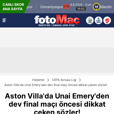
CANLI SKOR
8.8.2026 - Cum
İstanbulspor
Ümraniyespor
Mardin 1969
ANA SAYFA
19:00
Haberler
UEFA Avrupa Ligi
Aston Villa'da Unai Emery'den dev final maçı öncesi dikkat çeken sözler!
Aston Villa'da Unai Emery'den
dev final maçı öncesi dikkat
çeken sözler!