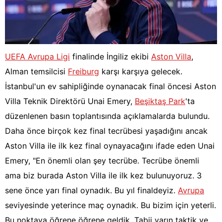
UEFA Avrupa Ligi
finalinde İngiliz ekibi
Aston Villa
,
Alman temsilcisi
Freiburg
karşı karşıya gelecek.
İstanbul'un ev sahipliğinde oynanacak final öncesi Aston
Villa Teknik Direktörü Unai Emery,
Beşiktaş Park
'ta
düzenlenen basın toplantısında açıklamalarda bulundu.
Daha önce birçok kez final tecrübesi yaşadığını ancak
Aston Villa ile ilk kez final oynayacağını ifade eden Unai
Emery, "En önemli olan şey tecrübe. Tecrübe önemli
ama biz burada Aston Villa ile ilk kez bulunuyoruz. 3
sene önce yarı final oynadık. Bu yıl finaldeyiz.
Avrupa
seviyesinde yeterince maç oynadık. Bu bizim için yeterli.
Bu noktaya öğrene öğrene geldik. Tabii yarın taktik ve