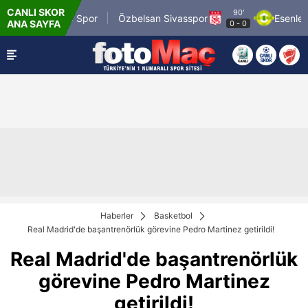
CANLI SKOR
90'
Mardin 1969 Spor
Özbelsan Sivasspor
Esenler Er
ANA SAYFA
0
-
0
Haberler
Basketbol
Real Madrid'de başantrenörlük görevine Pedro Martinez getirildi!
Real Madrid'de başantrenörlük
görevine Pedro Martinez
getirildi!