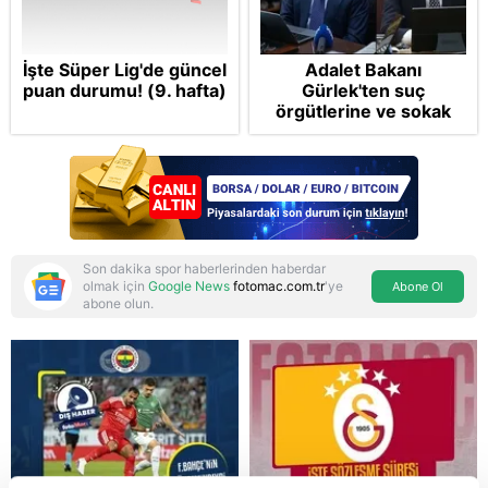
İşte Süper Lig'de güncel
Adalet Bakanı
puan durumu! (9. hafta)
Gürlek'ten suç
örgütlerine ve sokak
çetelerine net mesaj:
"Devlet tepenize
binecek"
Son dakika spor haberlerinden haberdar
olmak için
Google News
fotomac.com.tr
'ye
Abone Ol
abone olun.
Reddet