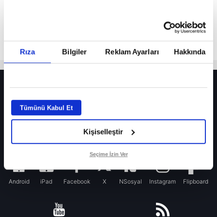
Rıza
Bilgiler
Reklam Ayarları
Hakkında
HER YERDE!
Fenerbahçe’de sürpriz ayrılık ihtimali! Devre arasında gelmişti
Tümünü Kabul Et
Fenerbahçe’nin yeni transferi Mason Greenwood için olay sözler!
Kişiselleştir
Galatasaray’da rota yeniden Thiago Almada!
iPhone
Seçime İzin Ver
Android
iPad
Facebook
X
NSosyal
Instagram
Flipboard