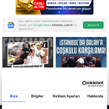
Son dakika spor haberlerinden haberdar
olmak için
Google News
fotomac.com.tr
'ye
Abone Ol
abone olun.
Reddet
Rıza
Bilgiler
Reklam Ayarları
Hakkında