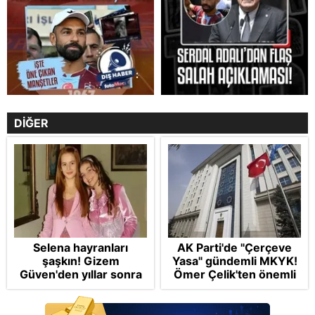
DİĞER
Selena hayranları
AK Parti'de "Çerçeve
şaşkın! Gizem
Yasa" gündemli MKYK!
Güven'den yıllar sonra
Ömer Çelik'ten önemli
gelen Cansu Demirci
açıklamalar: "2 yıllık
itirafı! "Konuşmuyoruz"
sürecin en önemli
aşamasındayız"