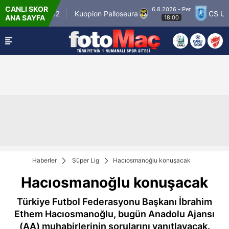
CANLI SKOR
6.8.2026 - Per
inner Match 12
Kuopion Palloseura
CS Unive
ANA SAYFA
18:00
Haberler
Süper Lig
Hacıosmanoğlu konuşacak
Hacıosmanoğlu konuşacak
Türkiye Futbol Federasyonu Başkanı İbrahim
Ethem Hacıosmanoğlu, bugün Anadolu Ajansı
(AA) muhabirlerinin sorularını yanıtlayacak.