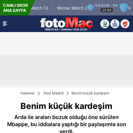
CANLI SKOR
6.8.2026 - Per
Winner Match 12
Winner Match 2
Winne
ANA SAYFA
22:00
Haberler
Real Madrid
Benim küçük kardeşim
Benim küçük kardeşim
Arda ile araları bozuk olduğu öne sürülen
Mbappe, bu iddialara yaptığı bir paylaşımla son
verdi.