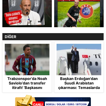
DİĞER
Trabzonspor’da Noah
Başkan Erdoğan'dan
Saviolo’dan transfer
Suudi Arabistan
itirafı! ‘Başkasını
çıkarması: Temaslarda
izlemeye geldi’
bulunacak