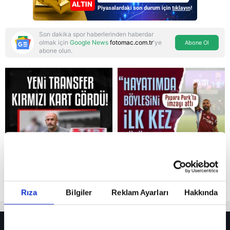
Son dakika spor haberlerinden haberdar
olmak için
Google News
fotomac.com.tr
'ye
Abone Ol
abone olun.
Reddet
Rıza
Bilgiler
Reklam Ayarları
Hakkında
HER YERDE!