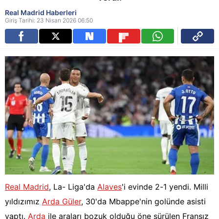
Real Madrid Haberleri
Giriş Tarihi: 23 Nisan 2026 06:50
Real Madrid
, La- Liga'da
Alaves
'i evinde 2-1 yendi. Milli
yıldızımız
Arda Güler
, 30'da Mbappe'nin golünde asisti
yaptı.
Arda
ile araları bozuk olduğu öne sürülen Fransız