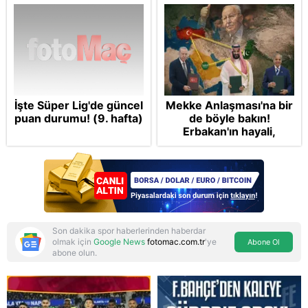
İşte Süper Lig'de güncel
Mekke Anlaşması'na bir
puan durumu! (9. hafta)
de böyle bakın!
Erbakan'ın hayali,
Cumhur'un vizyonu:
İslam NATO'suna
Başkan Erdoğan mührü
Son dakika spor haberlerinden haberdar
olmak için
Google News
fotomac.com.tr
'ye
Abone Ol
abone olun.