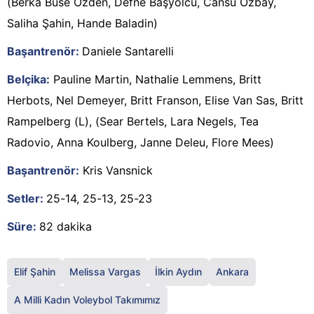
(Berka Buse Özden, Defne Başyolcu, Cansu Özbay,
Saliha Şahin, Hande Baladin)
Başantrenör:
Daniele Santarelli
Belçika:
Pauline Martin, Nathalie Lemmens, Britt
Herbots, Nel Demeyer, Britt Franson, Elise Van Sas, Britt
Rampelberg (L), (Sear Bertels, Lara Negels, Tea
Radovio, Anna Koulberg, Janne Deleu, Flore Mees)
Başantrenör:
Kris Vansnick
Setler:
25-14, 25-13, 25-23
Süre:
82 dakika
Elif Şahin
Melissa Vargas
İlkin Aydın
Ankara
A Milli Kadın Voleybol Takımımız