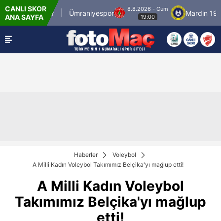
CANLI SKOR
8.8.2026 - Cum
İstanbulspor
Ümraniyespor
Mardin 1969 
ANA SAYFA
19:00
Haberler
Voleybol
A Milli Kadın Voleybol Takımımız Belçika'yı mağlup etti!
A Milli Kadın Voleybol
Takımımız Belçika'yı mağlup
etti!