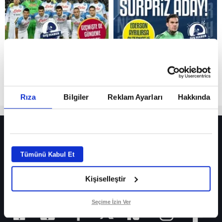
Reddet
Rıza
Bilgiler
Reklam Ayarları
Hakkında
HER YERDE!
Fenerbahçe’de sürpriz ayrılık ihtimali! Devre arasında gelmişti
Tümünü Kabul Et
Fenerbahçe’nin yeni transferi Mason Greenwood için olay sözler!
Kişiselleştir
Galatasaray’da rota yeniden Thiago Almada!
iPhone
Seçime İzin Ver