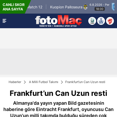
CANLI SKOR
6.8.2026 - Per
Winner Match 12
Kuopion Palloseura
CS 
ANA SAYFA
18:00
Haberler
A Milli Futbol Takımı
Frankfurt’un Can Uzun resti
Frankfurt’un Can Uzun resti
Almanya'da yayın yapan Bild gazetesinin
haberine göre Eintracht Frankfurt, oyuncusu Can
Uzun'un milli takımda bulduğu süreden çok