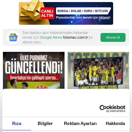
dava talebi
Son dakika spor haberlerinden haberdar
olmak için
Google News
fotomac.com.tr
'ye
Abone Ol
abone olun.
Reddet
Rıza
Bilgiler
Reklam Ayarları
Hakkında