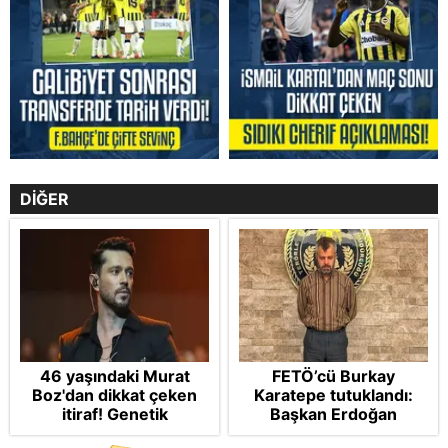
DİĞER
46 yaşındaki Murat
FETÖ’cü Burkay
Boz'dan dikkat çeken
Karatepe tutuklandı:
itiraf! Genetik
Başkan Erdoğan
korkusunu açıkladı
şikayetçi oldu! 5 suçtan