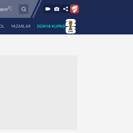
.8.2026 - Cum
8.8.2026 - Cum
İstanbulspor
Ümraniyespor
17:00
19:00
OL
YAZARLAR
DÜNYA KUPASI
 Haber
A Haber Radyo
 Spor
A Spor Radyo
TV
A News Radio
2TV
Radyo Turkuvaz
para
Turkuvaz Romantik
Turkuvaz Efsane
Vav Tv
Radyo Soft
Radyo Energy
Turkuvaz Anadolu