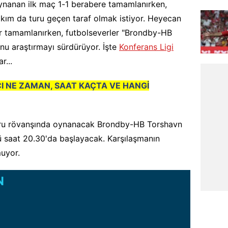
oynanan ilk maç 1-1 berabere tamamlanırken,
akım da turu geçen taraf olmak istiyor. Heyecan
ar tamamlanırken, futbolseverler "Brondby-HB
nu araştırmayı sürdürüyor. İşte
Konferans Ligi
r...
I NE ZAMAN, SAAT KAÇTA VE HANGİ
ru rövanşında oynanacak Brondby-HB Torshavn
saat 20.30'da başlayacak. Karşılaşmanın
muyor.
N