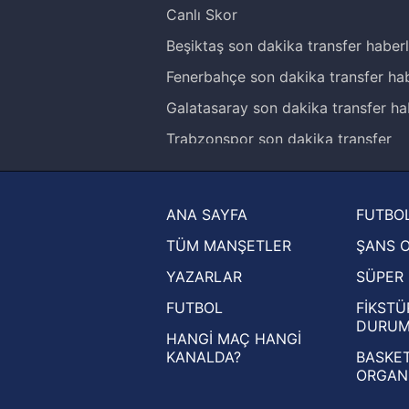
Canlı Skor
Beşiktaş son dakika transfer haberl
Fenerbahçe son dakika transfer hab
Galatasaray son dakika transfer ha
Trabzonspor son dakika transfer
haberleri
Trendyol Süper Lig haberleri
ANA SAYFA
FUTBOL
Ziraat Türkiye Kupası haberleri
TÜM MANŞETLER
ŞANS 
UEFA Şampiyonlar Ligi haberleri
YAZARLAR
SÜPER 
UEFA Avrupa Ligi haberleri
FUTBOL
FİKSTÜ
UEFA Konferans Ligi haberleri
DURU
HANGİ MAÇ HANGİ
KANALDA?
BASKET
ORGAN