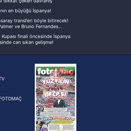
ı dikkat çeken davranış
nın en büyüğü İspanya!
saray transferi böyle bitirecek!
almer ve Bruno Fernandes...
Kupası finali öncesinde İspanya
sinde can sıkan gelişme!
FIFA Dünya Kupası'nı kazanana
yonluk yüzüğü verilecek
n Crespo, Meksika Ligi
rinden Atlas'ın yeni teknik direktörü
TV
FOTOMAÇ