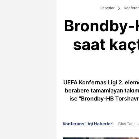
Haberler
Konferan
Brondby-
saat kaç
UEFA Konfernas Ligi 2. eleme
berabere tamamlayan takımla
ise "Brondby-HB Torshavn 
Konferans Ligi Haberleri
Giriş Tarih