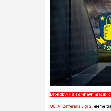
Brondby-HB Torshavn
maçını ca
UEFA Konferans Ligi 2
. eleme tu