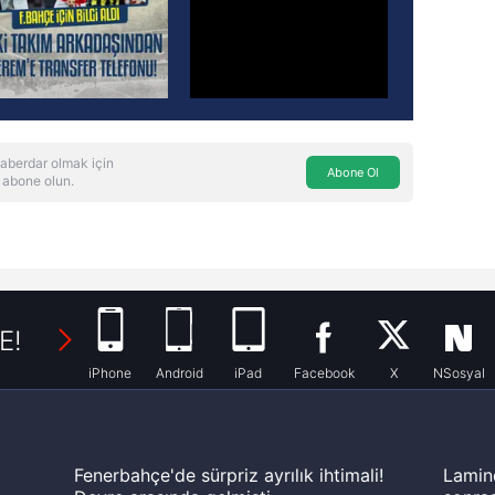
aberdar olmak için
Abone Ol
 abone olun.
E!
iPhone
Android
iPad
Facebook
X
NSosyal
Fenerbahçe'de sürpriz ayrılık ihtimali!
Lamin