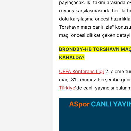
paylaşacak. İki takım arasında 
rövanş karşılaşmasında her iki t
dolu karşılaşma öncesi hazırlıkl
Torshavn maçı canlı izle" konusu
maçı öncesi dikkat çeken detayla
BRONDBY-HB TORSHAVN
MAÇ
KANALDA?
UEFA Konferans Ligi
2. eleme tu
maçı 31 Temmuz Perşembe günü 
Türkiye
'de canlı yayıncısı bulun
ASpor
CANLI YAYI