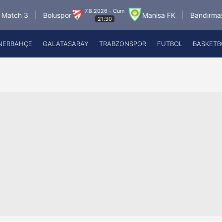
7.8.2026 - Cum
8
Boluspor
Manisa FK
Bandırmaspor
21:30
NERBAHÇE
GALATASARAY
TRABZONSPOR
FUTBOL
BASKETB
Beşiktaş
A
Fenerbahçe
A
Galatasaray
A
Trabzonspor
A
Futbol
A
Basketbol
Ziraat Türkiye Kupası
DİZİ
Diğer Sporlar