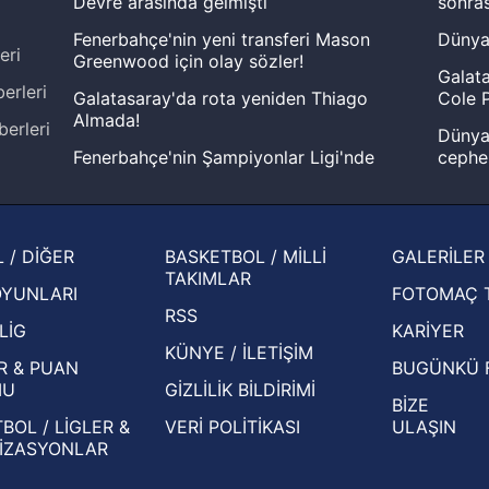
Devre arasında gelmişti
sonras
Fenerbahçe'nin yeni transferi Mason
Dünya
eri
Greenwood için olay sözler!
Galata
erleri
Galatasaray'da rota yeniden Thiago
Cole P
Almada!
berleri
Dünya 
Fenerbahçe'nin Şampiyonlar Ligi'nde
cephe
muhtemel rakibi belli oldu! Gornik
2026 
Zabrze'yi elerlerse...
şampi
İspanya-Arjantin finalinin ardından dış
Herna
 / DİĞER
BASKETBOL / MİLLİ
GALERİLER
basından gündem olan manşetler!
ekiple
TAKIMLAR
OYUNLARI
FOTOMAÇ 
Beşiktaş'ın UEFA Avrupa Ligi'nde 3. Ön
oldu
RSS
Eleme Turu muhtemel rakipleri belli oldu!
LİG
KARİYER
KÜNYE / İLETİŞİM
R & PUAN
BUGÜNKÜ 
MU
GİZLİLİK BİLDİRİMİ
BİZE
BOL / LİGLER &
VERİ POLİTİKASI
ULAŞIN
İZASYONLAR