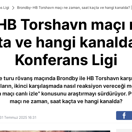
s Ligi
Brondby-HB Torshavn maçı ne zaman, saat kaçta ve hangi kanalda? |
HB Torshavn maçı 
ta ve hangi kanald
Konferans Ligi
 turu rövanş maçında Brondby ile HB Torshavn karşı 
rın, ikinci karşılaşmada nasıl reaksiyon vereceği me
maçı canlı izle" konusunu araştırmayı sürdürüyor.
maçı ne zaman, saat kaçta ve hangi kanalda?
i: 31 Temmuz 2025 16:31