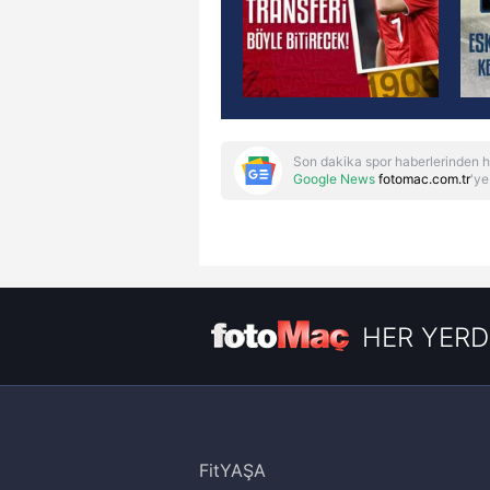
Son dakika spor haberlerinden h
Google News
fotomac.com.tr
'ye
HER YERD
FitYAŞA