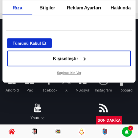
Rıza
Bilgiler
Reklam Ayarları
Hakkında
HER YERDE!
Fenerbahçe’de sürpriz ayrılık ihtimali! Devre arasında gelmişti
Tümünü Kabul Et
Fenerbahçe’nin yeni transferi Mason Greenwood için olay sözler!
Kişiselleştir
Galatasaray’da rota yeniden Thiago Almada!
iPhone
Seçime İzin Ver
Android
iPad
Facebook
X
NSosyal
Instagram
Flipboard
Youtube
RSS
SON DAKİKA
2