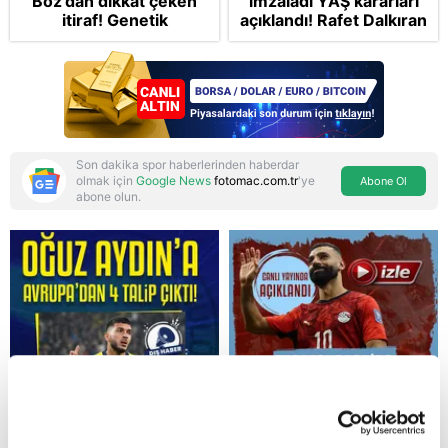
Boz'dan dikkat çeken
imzaladı YAŞ kararları
itiraf! Genetik
açıklandı! Rafet Dalkıran
korkusunu açıkladı
Hava Kuvvetleri
Komutanı olarak atandı
Son dakika spor haberlerinden haberdar
olmak için
Google News
fotomac.com.tr
'ye
Abone Ol
abone olun.
Reddet