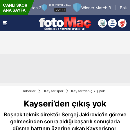
CANLI SKOR
6.8.2026 - Per
Winner Match 2
Winner Match 3
Boluspor
ANA SAYFA
22:00
Haberler
Kayserispor
Kayseri’den çıkış yok
Kayseri’den çıkış yok
Boşnak teknik direktör Sergej Jakirovic'in göreve
gelmesinden sonra aldığı başarılı sonuçlarla
düşme hattının üzerine çıkan Kayserispor,