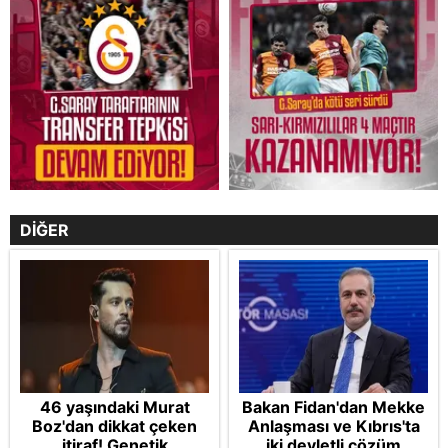
DİĞER
46 yaşındaki Murat
Bakan Fidan'dan Mekke
Boz'dan dikkat çeken
Anlaşması ve Kıbrıs'ta
itiraf! Genetik
iki devletli çözüm