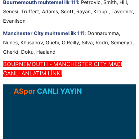
Bournemouth muhtemel ilk 11'i:
Petrovic, Smith, Hill,
Senesi, Truffert, Adams, Scott, Rayan, Kroupi, Tavernier,
Evanilson
Manchester City muhtemel ilk 11'i:
Donnarumma,
Nunes, Khusanov, Guehi, O'Reilly, Silva, Rodri, Semenyo,
Cherki, Doku, Haaland
BOURNEMOUTH - MANCHESTER CITY MAÇI
CANLI ANLATIM LİNKİ
ASpor
CANLI YAYIN