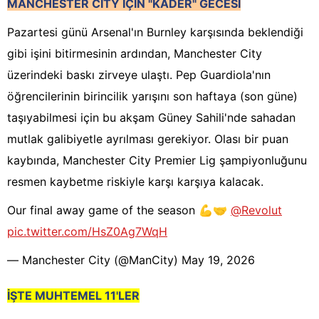
MANCHESTER CITY İÇİN "KADER" GECESİ
Pazartesi günü Arsenal'ın Burnley karşısında beklendiği
gibi işini bitirmesinin ardından, Manchester City
üzerindeki baskı zirveye ulaştı. Pep Guardiola'nın
öğrencilerinin birincilik yarışını son haftaya (son güne)
taşıyabilmesi için bu akşam Güney Sahili'nde sahadan
mutlak galibiyetle ayrılması gerekiyor. Olası bir puan
kaybında, Manchester City Premier Lig şampiyonluğunu
resmen kaybetme riskiyle karşı karşıya kalacak.
Our final away game of the season 💪🤝
@Revolut
pic.twitter.com/HsZ0Ag7WqH
— Manchester City (@ManCity)
May 19, 2026
İŞTE MUHTEMEL 11'LER