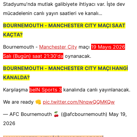
Stadyumu'nda mutlak galibiyete ihtiyacı var. İşte dev
mücadelenin canlı yayın saatleri ve kanalı...
BOURNEMOUTH - MANCHESTER CITY MAÇI SAAT
KAÇTA?
Bournemouth -
Manchester City
maçı
19 Mayıs 2026
Salı (Bugün) saat 21:30'da
oynanacak.
BOURNEMOUTH - MANCHESTER CITY MAÇI HANGİ
KANALDA?
Karşılaşma
beIN Sports 3
kanalında canlı yayınlanacak.
We are ready 👊
pic.twitter.com/NnqwQQMKQw
— AFC Bournemouth 🍒 (@afcbournemouth)
May 19,
2026