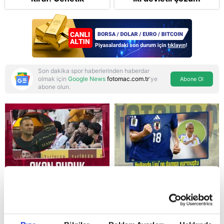
korkusunu açıkladı
mesajı: Bize
saldırmayan hiçbir ülke
hedefimizde değil
Son dakika spor haberlerinden haberdar
olmak için
Google News
fotomac.com.tr
'ye
Abone Ol
abone olun.
Reddet