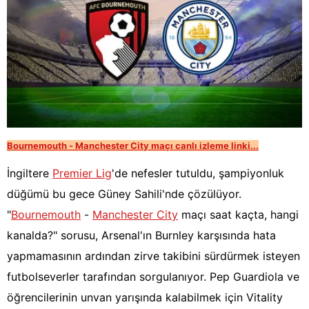
Bournemouth - Manchester City maçı canlı izleme linki...
İngiltere
Premier Lig
'de nefesler tutuldu, şampiyonluk
düğümü bu gece Güney Sahili'nde çözülüyor.
"
Bournemouth
-
Manchester City
maçı saat kaçta, hangi
kanalda?" sorusu, Arsenal'ın Burnley karşısında hata
yapmamasının ardından zirve takibini sürdürmek isteyen
futbolseverler tarafından sorgulanıyor. Pep Guardiola ve
öğrencilerinin unvan yarışında kalabilmek için Vitality