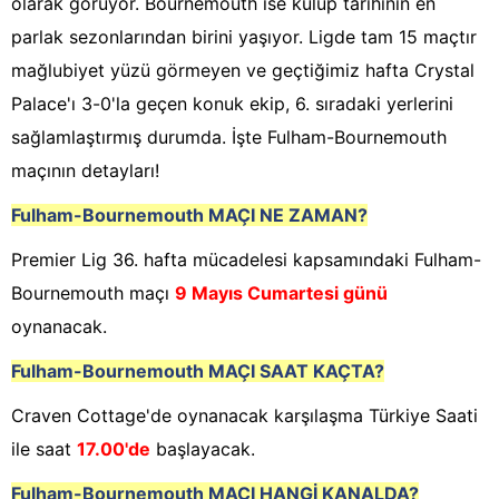
olarak görüyor. Bournemouth ise kulüp tarihinin en
parlak sezonlarından birini yaşıyor. Ligde tam 15 maçtır
mağlubiyet yüzü görmeyen ve geçtiğimiz hafta Crystal
Palace'ı 3-0'la geçen konuk ekip, 6. sıradaki yerlerini
sağlamlaştırmış durumda. İşte Fulham-Bournemouth
maçının detayları!
Fulham-Bournemouth
MAÇI NE ZAMAN?
Premier Lig 36. hafta mücadelesi kapsamındaki Fulham-
Bournemouth maçı
9 Mayıs Cumartesi günü
oynanacak.
Fulham-Bournemouth
MAÇI SAAT KAÇTA?
Craven Cottage'de oynanacak karşılaşma Türkiye Saati
ile saat
17.00'de
başlayacak.
Fulham-Bournemouth
MAÇI HANGİ KANALDA?