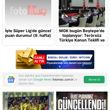
İşte Süper Lig'de güncel
MGK bugün Beştepe'de
puan durumu! (9. hafta)
toplanıyor: Terörsüz
Türkiye Kanun Teklifi ve
bölgesel güvenlik
başlıkları masada
Son dakika spor haberlerinden haberdar
olmak için
Google News
fotomac.com.tr
'ye
Abone Ol
abone olun.
Reddet