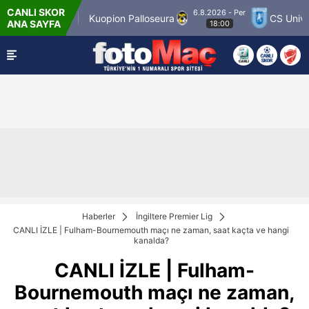
CANLI SKOR
6.8.2026 - Per
r Match 12
Kuopion Palloseura
CS Universit
ANA SAYFA
18:00
Haberler
İngiltere Premier Lig
CANLI İZLE | Fulham-Bournemouth maçı ne zaman, saat kaçta ve hangi
kanalda?
CANLI İZLE | Fulham-
Bournemouth maçı ne zaman,