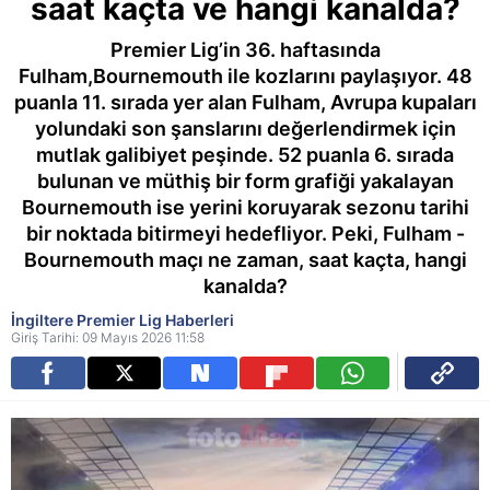
saat kaçta ve hangi kanalda?
Premier Lig’in 36. haftasında
Fulham,Bournemouth ile kozlarını paylaşıyor. 48
puanla 11. sırada yer alan Fulham, Avrupa kupaları
yolundaki son şanslarını değerlendirmek için
mutlak galibiyet peşinde. 52 puanla 6. sırada
bulunan ve müthiş bir form grafiği yakalayan
Bournemouth ise yerini koruyarak sezonu tarihi
bir noktada bitirmeyi hedefliyor. Peki, Fulham -
Bournemouth maçı ne zaman, saat kaçta, hangi
kanalda?
İngiltere Premier Lig Haberleri
Giriş Tarihi: 09 Mayıs 2026 11:58