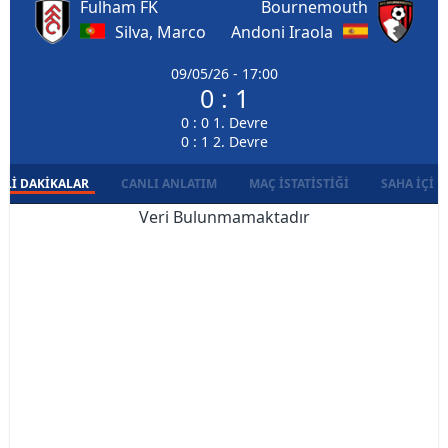
Fulham FK
Bournemouth
Silva, Marco
Andoni Iraola
09/05/26 - 17:00
0 : 1
0 : 0 1. Devre
0 : 1 2. Devre
LI DAKIKALAR
CANLI ANLATIM
MAÇ İSTATISTIĞI
SAHA İÇI D
Veri Bulunmamaktadır