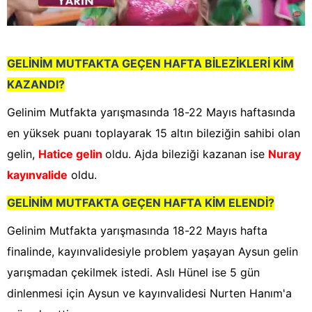
GELİNİM MUTFAKTA GEÇEN HAFTA BİLEZİKLERİ KİM
KAZANDI?
Gelinim Mutfakta yarışmasında 18-22 Mayıs haftasında
en yüksek puanı toplayarak 15 altın bileziğin sahibi olan
gelin,
Hatice gelin
oldu. Ajda bileziği kazanan ise
Nuray
kayınvalide
oldu.
GELİNİM MUTFAKTA GE
ÇEN HAFTA KİM ELENDİ?
Gelinim Mutfakta yarışmasında 18-22 Mayıs hafta
finalinde, kayınvalidesiyle problem yaşayan Aysun gelin
yarışmadan çekilmek istedi. Aslı Hünel ise 5 gün
dinlenmesi için Aysun ve kayınvalidesi Nurten Hanım'a