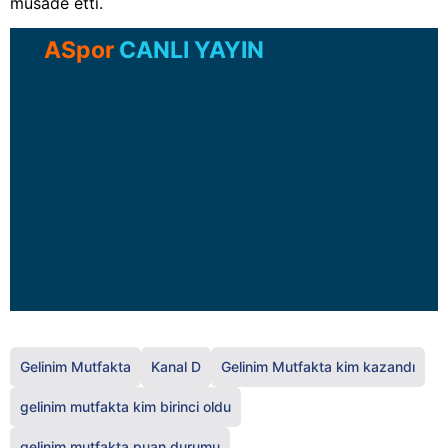
müsade etti.
ASpor
CANLI YAYIN
Gelinim Mutfakta
Kanal D
Gelinim Mutfakta kim kazandı
gelinim mutfakta kim birinci oldu
gelinim mutfakta puan durumu