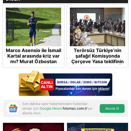
Marco Asensio ile İsmail
Terörsüz Türkiye’nin
Kartal arasında kriz var
şafağı! Komisyonda
mı? Murat Özbostan
Çerçeve Yasa teklifinin
analiz etti: Egoları da
maddelerine geçildi: İP
yönetmelisiniz
ve Yeni Parti'den
provokasyon
Son dakika spor haberlerinden haberdar
olmak için
Google News
fotomac.com.tr
'ye
Abone Ol
abone olun.