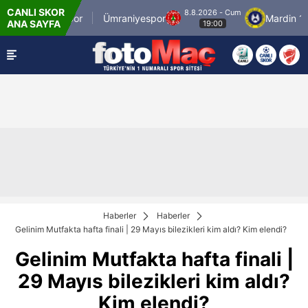
CANLI SKOR
8.8.2026 - Cum
stanbulspor
Ümraniyespor
Mardin 1969 Sp
ANA SAYFA
19:00
Haberler
Haberler
Gelinim Mutfakta hafta finali | 29 Mayıs bilezikleri kim aldı? Kim elendi?
Gelinim Mutfakta hafta finali |
29 Mayıs bilezikleri kim aldı?
Kim elendi?