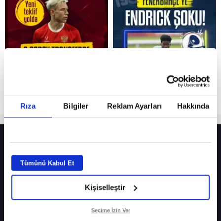
Reddet
Rıza
Bilgiler
Reklam Ayarları
Hakkında
HER YERDE!
Fenerbahçe’de sürpriz ayrılık ihtimali! Devre arasında gelmişti
Tümünü Kabul Et
Fenerbahçe’nin yeni transferi Mason Greenwood için olay sözler!
Kişiselleştir
Galatasaray’da rota yeniden Thiago Almada!
iPhone
Seçime İzin Ver