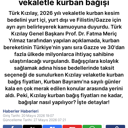
vekaletle kurban bağışı
Türk Kızılay, 2026 yılı vekaletle kurban kesim
bedelini yurt içi, yurt dışı ve Filistin/Gazze için
ayrı ayrı belirleyerek kamuoyuna duyurdu. Türk
Kızılay Genel Başkanı Prof. Dr. Fatma Meriç
Yılmaz tarafından yapılan açıklamada, kurban
bereketinin Türkiye'nin yanı sıra Gazze ve 30'dan
fazla ülkede milyonlarca ihtiyaç sahibine
ulaştırılacağı vurgulandı. Bağışçılara kolaylık
sağlamak adına hisse bedellerinde taksit
seçeneği de sunulurken Kızılay velaketle kurban
bağış fiyatları, Kurban Bayramı'na sayılı günler
kala en çok merak edilen konular arasında yerini
aldı. Peki, Kızılay kurban bağış fiyatları ne kadar,
bağışlar nasıl yapılıyor? İşte detaylar!
Haberler Haberleri
Giriş Tarihi: 20 Mayıs 2026 19:07
Güncelleme Tarihi: 27 Mayıs 2026 07:21