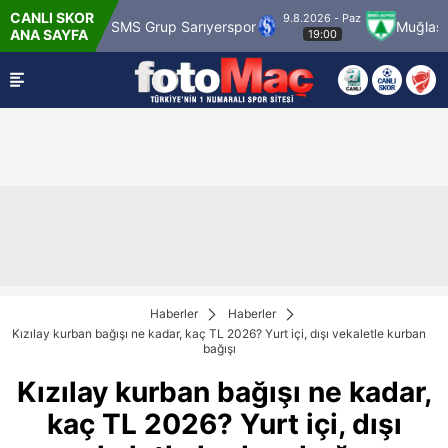
CANLI SKOR
9.8.2026 - Paz
ümrük
SMS Grup Sarıyerspor
Muğlaspor
ANA SAYFA
19:00
Haberler
Haberler
Kızılay kurban bağışı ne kadar, kaç TL 2026? Yurt içi, dışı vekaletle kurban
bağışı
Kızılay kurban bağışı ne kadar,
kaç TL 2026? Yurt içi, dışı