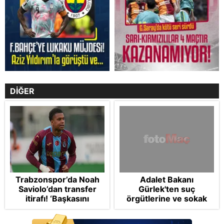
DİĞER
Trabzonspor’da Noah
Adalet Bakanı
Saviolo’dan transfer
Gürlek'ten suç
itirafı! ‘Başkasını
örgütlerine ve sokak
izlemeye geldi’
çetelerine net mesaj:
"Devlet tepenize