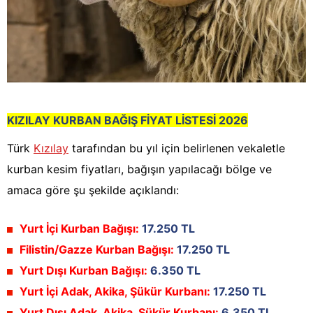
KIZILAY KURBAN BAĞIŞ FİYAT LİSTESİ 2026
Türk
Kızılay
tarafından bu yıl için belirlenen vekaletle
kurban kesim fiyatları, bağışın yapılacağı bölge ve
amaca göre şu şekilde açıklandı:
Yurt İçi Kurban Bağışı:
17.250 TL
Filistin/Gazze Kurban Bağışı:
17.250 TL
Yurt Dışı Kurban Bağışı:
6.350 TL
Yurt İçi Adak, Akika, Şükür Kurbanı:
17.250 TL
Yurt Dışı Adak, Akika, Şükür Kurbanı:
6.350 TL