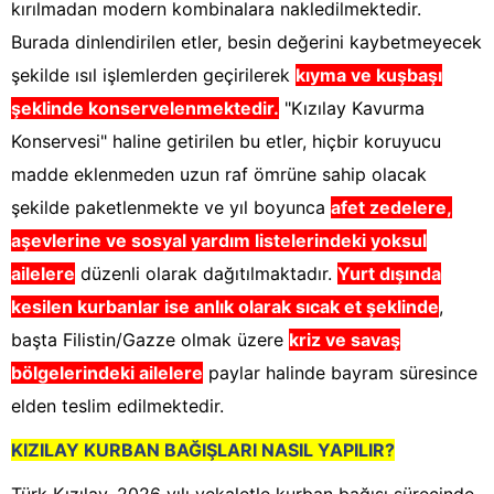
kırılmadan modern kombinalara nakledilmektedir.
Burada dinlendirilen etler, besin değerini kaybetmeyecek
şekilde ısıl işlemlerden geçirilerek
kıyma ve kuşbaşı
şeklinde konservelenmektedir.
"Kızılay Kavurma
Konservesi" haline getirilen bu etler, hiçbir koruyucu
madde eklenmeden uzun raf ömrüne sahip olacak
şekilde paketlenmekte ve yıl boyunca
afet zedelere,
aşevlerine ve sosyal yardım listelerindeki yoksul
ailelere
düzenli olarak dağıtılmaktadır.
Yurt dışında
kesilen kurbanlar ise anlık olarak sıcak et şeklinde
,
başta Filistin/Gazze olmak üzere
kriz ve savaş
bölgelerindeki ailelere
paylar halinde bayram süresince
elden teslim edilmektedir.
KIZILAY KURBAN BAĞIŞLARI NASIL YAPILIR?