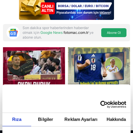
binecek"
Son dakika spor haberlerinden haberdar
olmak için
Google News
fotomac.com.tr
'ye
Abone Ol
abone olun.
Reddet
Rıza
Bilgiler
Reklam Ayarları
Hakkında