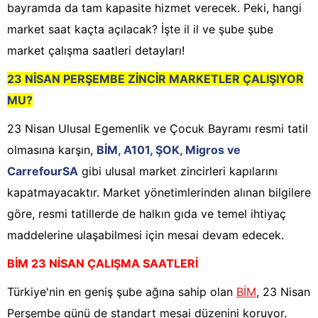
bayramda da tam kapasite hizmet verecek. Peki, hangi
market saat kaçta açılacak? İşte il il ve şube şube
market çalışma saatleri detayları!
23 NİSAN PERŞEMBE ZİNCİR MARKETLER ÇALIŞIYOR
MU?
23 Nisan Ulusal Egemenlik ve Çocuk Bayramı resmi tatil
olmasına karşın,
BİM, A101, ŞOK, Migros ve
CarrefourSA
gibi ulusal market zincirleri kapılarını
kapatmayacaktır. Market yönetimlerinden alınan bilgilere
göre, resmi tatillerde de halkın gıda ve temel ihtiyaç
maddelerine ulaşabilmesi için mesai devam edecek.
BİM 23 NİSAN ÇALIŞMA SAATLERİ
Türkiye'nin en geniş şube ağına sahip olan
BİM
, 23 Nisan
Perşembe günü de standart mesai düzenini koruyor.