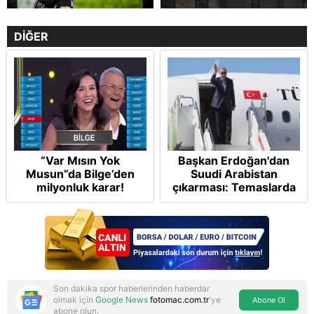
DİĞER
“Var Mısın Yok
Başkan Erdoğan'dan
Musun”da Bilge’den
Suudi Arabistan
milyonluk karar!
çıkarması: Temaslarda
bulunacak
Son dakika spor haberlerinden haberdar
olmak için
Google News
fotomac.com.tr
'ye
Abone Ol
abone olun.