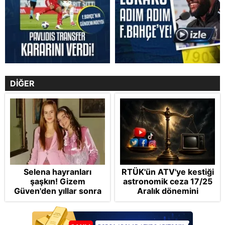
DİĞER
Selena hayranları
RTÜK'ün ATV'ye kestiği
şaşkın! Gizem
astronomik ceza 17/25
Güven'den yıllar sonra
Aralık dönemini
gelen Cansu Demirci
anımsattı! Milli yayınlara
itirafı! "Konuşmuyoruz"
"yaptırım" kıskacı:
Turkuvaz Medya neden