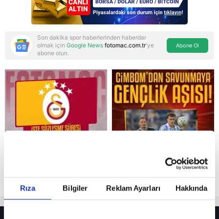
hedefte?
Son dakika spor haberlerinden haberdar
olmak için
Google News
fotomac.com.tr
'ye
Abone Ol
abone olun.
Reddet
Rıza
Bilgiler
Reklam Ayarları
Hakkında
HER YERDE!