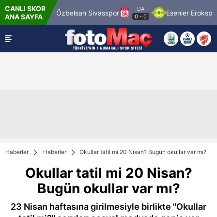
CANLI SKOR
DA
969 Spor
Özbelsan Sivasspor
Esenler Erokspor
ANA SAYFA
0
-
0
Haberler
Haberler
Okullar tatil mi 20 Nisan? Bugün okullar var mı?
Okullar tatil mi 20 Nisan?
Bugün okullar var mı?
23 Nisan haftasına girilmesiyle birlikte "Okullar