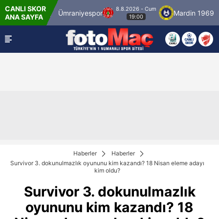
CANLI SKOR
8.8.2026 - Cum
nbulspor
Ümraniyespor
Mardin 1969 Spor
ANA SAYFA
19:00
Haberler
Haberler
Survivor 3. dokunulmazlık oyununu kim kazandı? 18 Nisan eleme adayı
kim oldu?
Survivor 3. dokunulmazlık
oyununu kim kazandı? 18