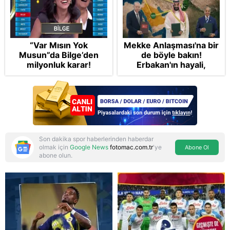
“Var Mısın Yok
Mekke Anlaşması'na bir
Musun”da Bilge’den
de böyle bakın!
milyonluk karar!
Erbakan'ın hayali,
Cumhur'un vizyonu:
İslam NATO'suna
Başkan Erdoğan mührü
Son dakika spor haberlerinden haberdar
olmak için
Google News
fotomac.com.tr
'ye
Abone Ol
abone olun.
Reddet