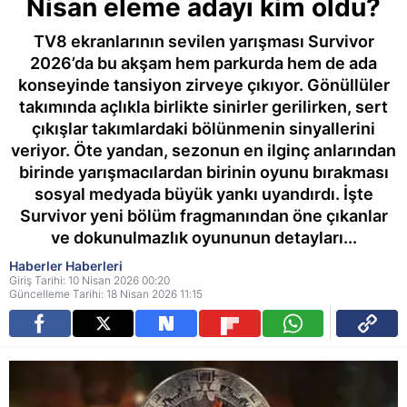
Nisan eleme adayı kim oldu?
TV8 ekranlarının sevilen yarışması Survivor
2026’da bu akşam hem parkurda hem de ada
konseyinde tansiyon zirveye çıkıyor. Gönüllüler
takımında açlıkla birlikte sinirler gerilirken, sert
çıkışlar takımlardaki bölünmenin sinyallerini
veriyor. Öte yandan, sezonun en ilginç anlarından
birinde yarışmacılardan birinin oyunu bırakması
sosyal medyada büyük yankı uyandırdı. İşte
Survivor yeni bölüm fragmanından öne çıkanlar
ve dokunulmazlık oyununun detayları...
Haberler Haberleri
Giriş Tarihi: 10 Nisan 2026 00:20
Güncelleme Tarihi: 18 Nisan 2026 11:15