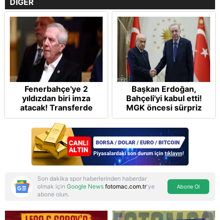
DİĞER
Fenerbahçe'ye 2
Başkan Erdoğan,
yıldızdan biri imza
Bahçeli'yi kabul etti!
atacak! Transferde
MGK öncesi sürpriz
golcü harekatı...
zirve: Çerçeve Yasa
teklifi gündemde
Son dakika spor haberlerinden haberdar
olmak için
Google News
fotomac.com.tr
'ye
Abone Ol
abone olun.