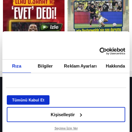
Reddet
Rıza
Bilgiler
Reklam Ayarları
Hakkında
HER YERDE!
Fenerbahçe’de sürpriz ayrılık ihtimali! Devre arasında gelmişti
Tümünü Kabul Et
Fenerbahçe’nin yeni transferi Mason Greenwood için olay sözler!
Kişiselleştir
Galatasaray’da rota yeniden Thiago Almada!
iPhone
Seçime İzin Ver