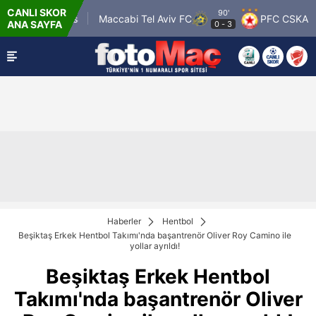
CANLI SKOR
90'
sgow Rangers
Maccabi Tel Aviv FC
PFC CSKA Sofi
ANA SAYFA
0
-
3
Haberler
Hentbol
Beşiktaş Erkek Hentbol Takımı'nda başantrenör Oliver Roy Camino ile
yollar ayrıldı!
Beşiktaş Erkek Hentbol
Takımı'nda başantrenör Oliver