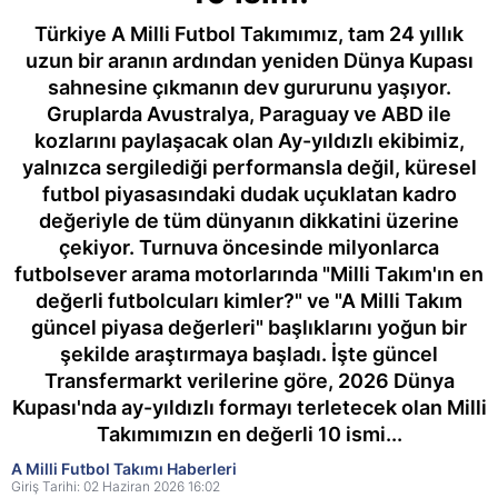
Türkiye A Milli Futbol Takımımız, tam 24 yıllık
uzun bir aranın ardından yeniden Dünya Kupası
sahnesine çıkmanın dev gururunu yaşıyor.
Gruplarda Avustralya, Paraguay ve ABD ile
kozlarını paylaşacak olan Ay-yıldızlı ekibimiz,
yalnızca sergilediği performansla değil, küresel
futbol piyasasındaki dudak uçuklatan kadro
değeriyle de tüm dünyanın dikkatini üzerine
çekiyor. Turnuva öncesinde milyonlarca
futbolsever arama motorlarında "Milli Takım'ın en
değerli futbolcuları kimler?" ve "A Milli Takım
güncel piyasa değerleri" başlıklarını yoğun bir
şekilde araştırmaya başladı. İşte güncel
Transfermarkt verilerine göre, 2026 Dünya
Kupası'nda ay-yıldızlı formayı terletecek olan Milli
Takımımızın en değerli 10 ismi...
A Milli Futbol Takımı Haberleri
Giriş Tarihi: 02 Haziran 2026 16:02