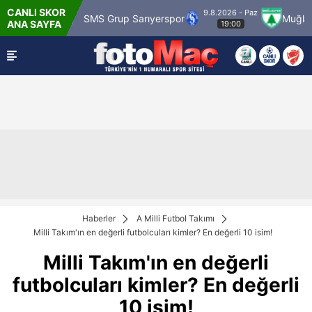
CANLI SKOR
9.8.2026 - Paz
gümrük
SMS Grup Sarıyerspor
Muğlaspor
ANA SAYFA
19:00
Haberler
A Milli Futbol Takımı
Milli Takım'ın en değerli futbolcuları kimler? En değerli 10 isim!
Milli Takım'ın en değerli
futbolcuları kimler? En değerli
10 isim!