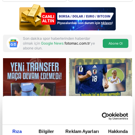
gelen Cansu Demirci
çetelerine net mesaj:
itirafı! "Konuşmuyoruz"
"Devlet tepenize
binecek"
Son dakika spor haberlerinden haberdar
olmak için
Google News
fotomac.com.tr
'ye
Abone Ol
abone olun.
Reddet
Rıza
Bilgiler
Reklam Ayarları
Hakkında