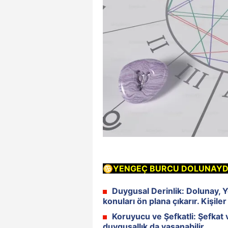
♋YENGEÇ BURCU DOLUNAYDA
Duygusal Derinlik:
Dolunay, Y
konuları ön plana çıkarır. Kişiler
Koruyucu ve Şefkatli:
Şefkat 
duygusallık da yaşanabilir.