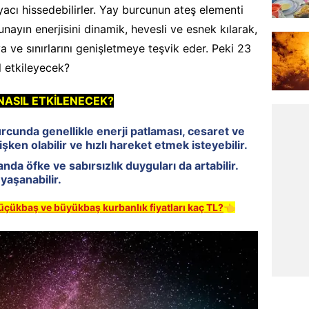
yacı hissedebilirler. Yay burcunun ateş elementi
unayın enerjisini dinamik, hevesli ve esnek kılarak,
a ve sınırlarını genişletmeye teşvik eder. Peki 23
l etkileyecek?
ASIL ETKİLENECEK?
rcunda genellikle enerji patlaması, cesaret ve
irişken olabilir ve hızlı hareket etmek isteyebilir.
da öfke ve sabırsızlık duyguları da artabilir.
yaşanabilir.
küçükbaş ve büyükbaş kurbanlık fiyatları kaç TL?
👈