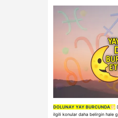
DOLUNAY YAY BURCUNDA🌕
D
ilgili konular daha belirgin hale g