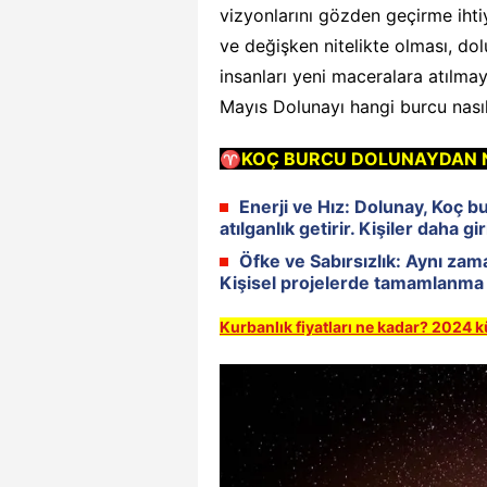
vizyonlarını gözden geçirme ihti
ve değişken nitelikte olması, dol
insanları yeni maceralara atılmay
Mayıs Dolunayı hangi burcu nası
♈
KOÇ BURCU DOLUNAYDAN N
Enerji ve Hız:
Dolunay, Koç bu
atılganlık getirir. Kişiler daha g
Öfke ve Sabırsızlık:
Aynı zaman
Kişisel projelerde tamamlanma 
Kurbanlık fiyatları ne kadar? 2024 