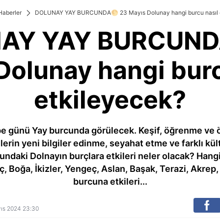
Haberler
DOLUNAY YAY BURCUNDA🌕 23 Mayıs Dolunay hangi burcu nasıl 
AY YAY BURCUND
Dolunay hangi burc
etkileyecek?
 günü Yay burcunda görülecek. Keşif, öğrenme ve ö
ilerin yeni bilgiler edinme, seyahat etme ve farklı kü
rcundaki Dolnayın burçlara etkileri neler olacak? Hang
 Boğa, İkizler, Yengeç, Aslan, Başak, Terazi, Akrep,
burcuna etkileri...
ayıs 2024 23:30