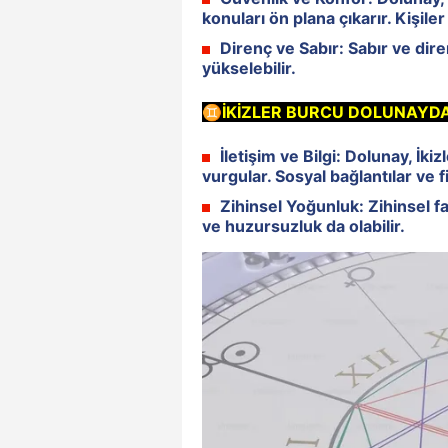
konuları ön plana çıkarır. Kişile
Direnç ve Sabır:
Sabır ve dire
yükselebilir.
♊İKİZLER BURCU DOLUNAYDA
İletişim ve Bilgi:
Dolunay, İkiz
vurgular. Sosyal bağlantılar ve fik
Zihinsel Yoğunluk:
Zihinsel f
ve huzursuzluk da olabilir.