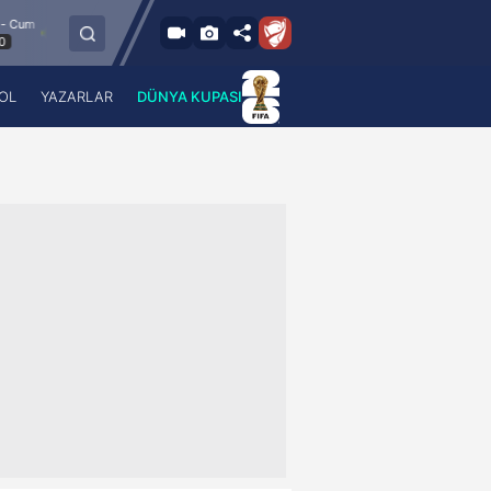
8.8.2026 - Cum
Esenler Erokspor
Hesap.com Antalyaspor
21:30
OL
YAZARLAR
DÜNYA KUPASI
 Haber
A Haber Radyo
 Spor
A Spor Radyo
TV
A News Radio
2TV
Radyo Turkuvaz
para
Turkuvaz Romantik
Turkuvaz Efsane
Vav Tv
Radyo Soft
Radyo Energy
Turkuvaz Anadolu