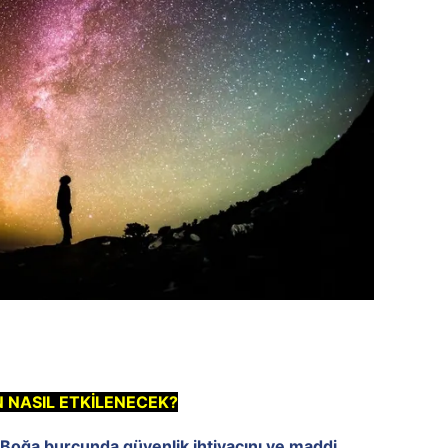
NASIL ETKİLENECEK?
 Boğa burcunda güvenlik ihtiyacını ve maddi