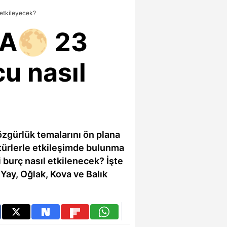
etkileyecek?
A🌕 23
u nasıl
zgürlük temalarını ön plana
ltürlerle etkileşimde bulunma
i burç nasıl etkilenecek? İşte
 Yay, Oğlak, Kova ve Balık