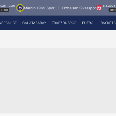
8.8.2026 - Cum
Mardin 1969 Spor
Özbelsan Sivasspor
19:00
NERBAHÇE
GALATASARAY
TRABZONSPOR
FUTBOL
BASKETB
Beşiktaş
A
Fenerbahçe
A
Galatasaray
A
Trabzonspor
A
Futbol
A
Basketbol
Ziraat Türkiye Kupası
DİZİ
Diğer Sporlar