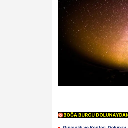
♉
BOĞA BURCU DOLUNAYDAN 
Güvenlik ve Konfor:
Dolunay,