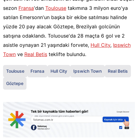
sezon
Fransa
'dan
Toulouse
takımına 3 milyon euro'ya
satılan Emersonn'un başka bir ekibe satılması halinde
yüzde 20 pay alacak Göztepe, Brezilyalı golcünün
satışına odaklandı. Toluouse'da 28 maçta 6 gol ve 2
asistle oynayan 21 yaşındaki forvete,
Hull City
,
Ipswich
Town
ve
Real Betis
teklifte bulundu.
Toulouse
Fransa
Hull City
Ipswich Town
Real Betis
Göztepe