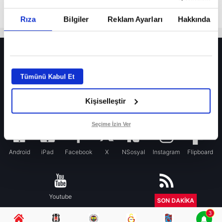
Rıza
Bilgiler
Reklam Ayarları
Hakkında
HER YERDE!
Fenerbahçe’de sürpriz ayrılık ihtimali! Devre arasında gelmişti
Tümünü Kabul Et
Fenerbahçe’nin yeni transferi Mason Greenwood için olay sözler!
Kişiselleştir
Galatasaray’da rota yeniden Thiago Almada!
iPhone
Seçime İzin Ver
Android
iPad
Facebook
X
NSosyal
Instagram
Flipboard
Youtube
RSS
SON DAKİKA
3