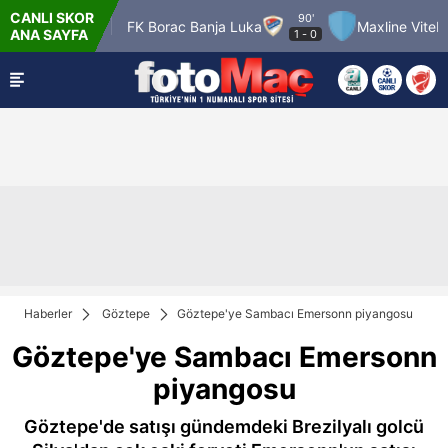
CANLI SKOR
90'
Pafos FC
FK Borac Banja Luka
Maxline Vitebsk
ANA SAYFA
1
-
0
Haberler
Göztepe
Göztepe'ye Sambacı Emersonn piyangosu
Göztepe'ye Sambacı Emersonn
piyangosu
Göztepe'de satışı gündemdeki Brezilyalı golcü