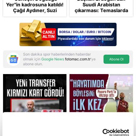
Yer"in kadrosuna katıldı!
Suudi Arabistan
Çağıl Aydıner, Suzi
çıkarması: Temaslarda
karakteriyle geliyor
bulunacak
Son dakika spor haberlerinden haberdar
olmak için
Google News
fotomac.com.tr
'ye
Abone Ol
abone olun.
Reddet