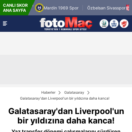
CANLI SKOR
 Cum
8.8.2026 - Cum
Mardin 1969 Spor
Özbelsan Sivasspor
ANA SAYFA
19:00
Haberler
Galatasaray
Galatasaray'dan Liverpool'un bir yıldızına daha kanca!
Galatasaray'dan Liverpool'un
bir yıldızına daha kanca!
Yaz transfer dönemi çalışmalarını sürdüren