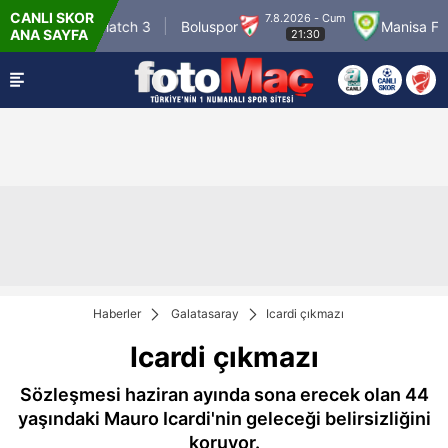
CANLI SKOR
7.8.2026 - Cum
Winner Match 3
Boluspor
Manisa FK
ANA SAYFA
21:30
Haberler
Galatasaray
Icardi çıkmazı
Icardi çıkmazı
Sözleşmesi haziran ayında sona erecek olan 44
yaşındaki Mauro Icardi'nin geleceği belirsizliğini
koruyor.