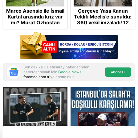
Marco Asensio ile İsmail
Çerçeve Yasa Kanun
Kartal arasında kriz var
Teklifi Meclis'e sunuldu:
mı? Murat Özbostan
360 vekil imzaladı! 12
analiz etti: Egoları da
maddede tüm detaylar
yönetmelisiniz
Takvim'de: Silah
bırakmada tespit ve
teyit MGK'da
Son dakika Galatasaray haberlerinden
haberdar olmak için
Google News
Abone Ol
fotomac.com.tr
'ye abone olun.
Reddet