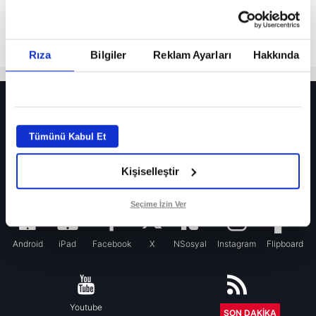
Rıza
Bilgiler
Reklam Ayarları
Hakkında
HER YERDE!
Fenerbahçe’de sürpriz ayrılık ihtimali! Devre arasında gelmişti
Tümünü Kabul Et
Fenerbahçe’nin yeni transferi Mason Greenwood için olay sözler!
Kişiselleştir
Galatasaray’da rota yeniden Thiago Almada!
iPhone
Seçime İzin Ver
Android
iPad
Facebook
X
NSosyal
Instagram
Flipboard
Youtube
RSS
SON DAKİKA