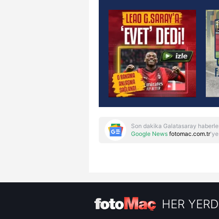
Son dakika Galatasaray haberle
Google News
fotomac.com.tr
'ye
HER YERD