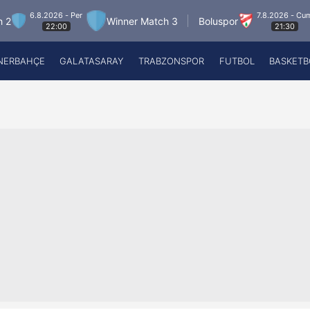
.2026 - Per
7.8.2026 - Cum
Winner Match 3
Boluspor
Man
22:00
21:30
NERBAHÇE
GALATASARAY
TRABZONSPOR
FUTBOL
BASKETB
Beşiktaş
A
Fenerbahçe
A
Galatasaray
A
Trabzonspor
A
Futbol
A
Basketbol
Ziraat Türkiye Kupası
DİZİ
Diğer Sporlar