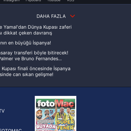
DAHA FAZLA
e Yamal'dan Dünya Kupası zaferi
ı dikkat çeken davranış
nın en büyüğü İspanya!
saray transferi böyle bitirecek!
almer ve Bruno Fernandes...
Kupası finali öncesinde İspanya
sinde can sıkan gelişme!
FIFA Dünya Kupası'nı kazanana
yonluk yüzüğü verilecek
n Crespo, Meksika Ligi
rinden Atlas'ın yeni teknik direktörü
TV
FOTOMAÇ