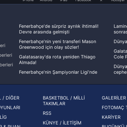
Fenerbahçe'de sürpriz ayrılık ihtimali!
Lamin
Devre arasında gelmişti
sonras
Fenerbahçe'nin yeni transferi Mason
Dünya
eri
Greenwood için olay sözler!
Galata
erleri
Galatasaray'da rota yeniden Thiago
Cole P
Almada!
berleri
Dünya 
Fenerbahçe'nin Şampiyonlar Ligi'nde
cephe
muhtemel rakibi belli oldu! Gornik
2026 
Zabrze'yi elerlerse...
şampi
İspanya-Arjantin finalinin ardından dış
Herna
 / DİĞER
BASKETBOL / MİLLİ
GALERİLER
basından gündem olan manşetler!
ekiple
TAKIMLAR
OYUNLARI
FOTOMAÇ 
Beşiktaş'ın UEFA Avrupa Ligi'nde 3. Ön
oldu
RSS
Eleme Turu muhtemel rakipleri belli oldu!
LİG
KARİYER
KÜNYE / İLETİŞİM
R & PUAN
BUGÜNKÜ 