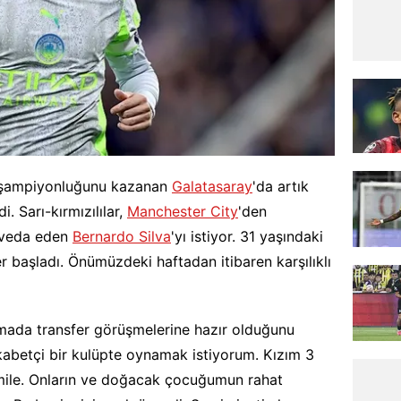
ü şampiyonluğunu kazanan
Galatasaray
'da artık
i. Sarı-kırmızılılar,
Manchester City
'den
 veda eden
Bernardo Silva
'yı istiyor. 31 yaşındaki
ler başladı. Önümüzdeki haftadan itibaren karşılıklı
amada transfer görüşmelerine hazır olduğunu
Rekabetçi bir kulüpte oynamak istiyorum. Kızım 3
amile. Onların ve doğacak çocuğumun rahat