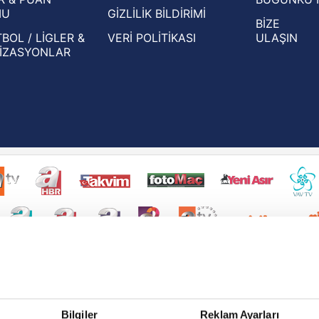
MU
GİZLİLİK BİLDİRİMİ
BİZE
BOL / LİGLER &
VERİ POLİTİKASI
ULAŞIN
İZASYONLAR
Bilgiler
Reklam Ayarları