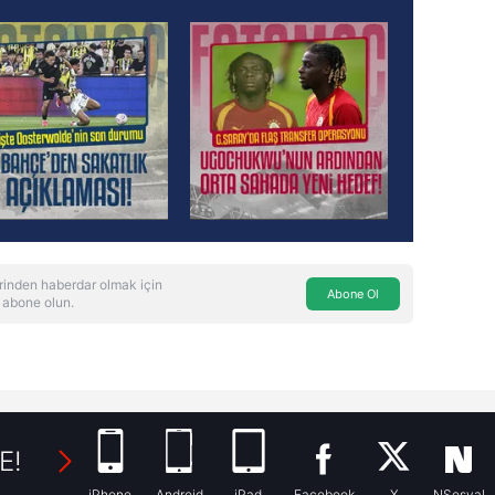
rinden haberdar olmak için
Abone Ol
 abone olun.
E!
iPhone
Android
iPad
Facebook
X
NSosyal