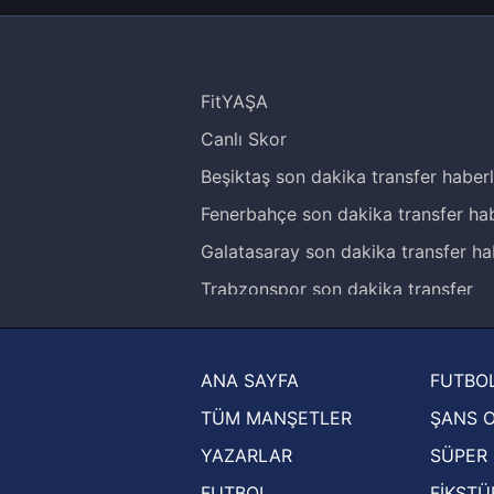
FitYAŞA
Canlı Skor
Beşiktaş son dakika transfer haberl
Fenerbahçe son dakika transfer hab
Galatasaray son dakika transfer ha
Trabzonspor son dakika transfer
haberleri
Trendyol Süper Lig haberleri
ANA SAYFA
FUTBOL
Ziraat Türkiye Kupası haberleri
TÜM MANŞETLER
ŞANS 
UEFA Şampiyonlar Ligi haberleri
YAZARLAR
SÜPER 
UEFA Avrupa Ligi haberleri
FUTBOL
FİKSTÜ