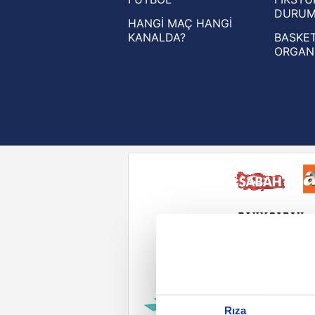
UEFA Konferans Ligi haberleri
DURU
HANGİ MAÇ HANGİ
KANALDA?
BASKET
ORGAN
Reddet
Rıza