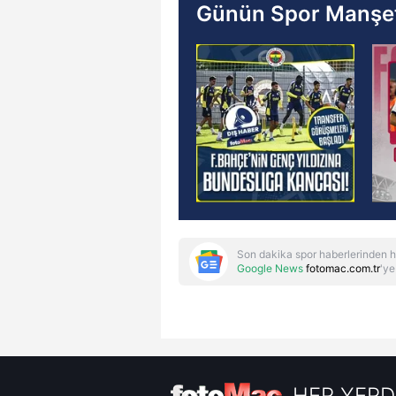
Günün Spor Manşet
Son dakika spor haberlerinden h
Google News
fotomac.com.tr
'ye
HER YERD