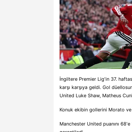
İngiltere Premier Lig'in 37. haf
karşı karşıya geldi. Gol düello
United Luke Shaw, Matheus Cunh
Konuk ekibin gollerini Morato v
Manchester United puanını 68'e y
garantiledi.