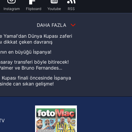
Instagram
Flipboard
Youtube
RSS
DAHA FAZLA
e Yamal'dan Dünya Kupası zaferi
ı dikkat çeken davranış
nın en büyüğü İspanya!
saray transferi böyle bitirecek!
almer ve Bruno Fernandes...
Kupası finali öncesinde İspanya
sinde can sıkan gelişme!
FIFA Dünya Kupası'nı kazanana
yonluk yüzüğü verilecek
n Crespo, Meksika Ligi
rinden Atlas'ın yeni teknik direktörü
TV