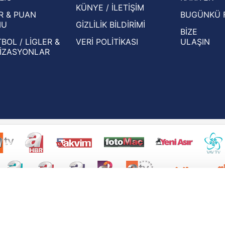
KÜNYE / İLETİŞİM
R & PUAN
BUGÜNKÜ 
MU
GİZLİLİK BİLDİRİMİ
BİZE
BOL / LİGLER &
VERİ POLİTİKASI
ULAŞIN
İZASYONLAR