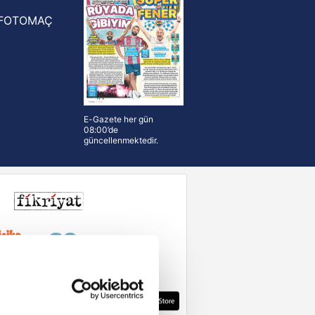
FOTOMAÇ
E-Gazete her gün
08:00’de
güncellenmektedir.