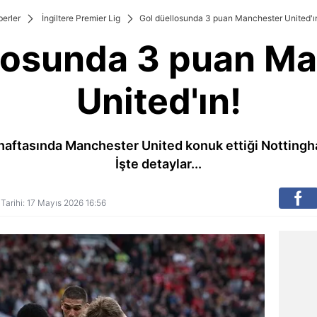
erler
İngiltere Premier Lig
Gol düellosunda 3 puan Manchester United'ı
losunda 3 puan M
United'ın!
. haftasında Manchester United konuk ettiği Nottingh
İşte detaylar...
 Tarihi: 17 Mayıs 2026 16:56