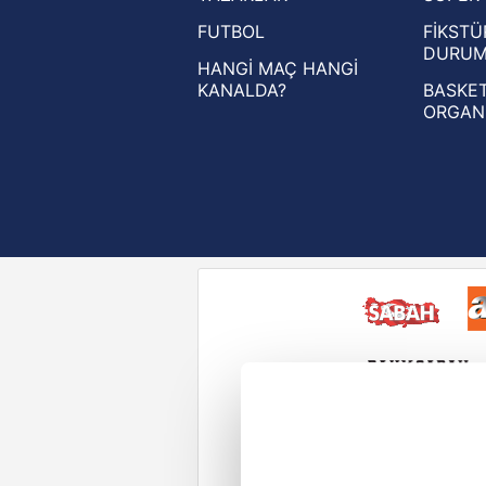
FUTBOL
FİKSTÜ
UEFA Konferans Ligi haberleri
DURU
HANGİ MAÇ HANGİ
KANALDA?
BASKET
ORGAN
Reddet