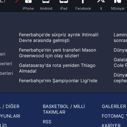
iPhone
Android
iPad
Facebook
X
NSosyal
Fenerbahçe'de sürpriz ayrılık ihtimali!
Lamin
Devre arasında gelmişti
sonras
Fenerbahçe'nin yeni transferi Mason
Dünya
eri
Greenwood için olay sözler!
Galata
erleri
Galatasaray'da rota yeniden Thiago
Cole P
Almada!
berleri
Dünya 
Fenerbahçe'nin Şampiyonlar Ligi'nde
cephe
muhtemel rakibi belli oldu! Gornik
2026 
Zabrze'yi elerlerse...
şampi
İspanya-Arjantin finalinin ardından dış
Herna
 / DİĞER
BASKETBOL / MİLLİ
GALERİLER
basından gündem olan manşetler!
ekiple
TAKIMLAR
OYUNLARI
FOTOMAÇ 
Beşiktaş'ın UEFA Avrupa Ligi'nde 3. Ön
oldu
RSS
Eleme Turu muhtemel rakipleri belli oldu!
LİG
KARİYER