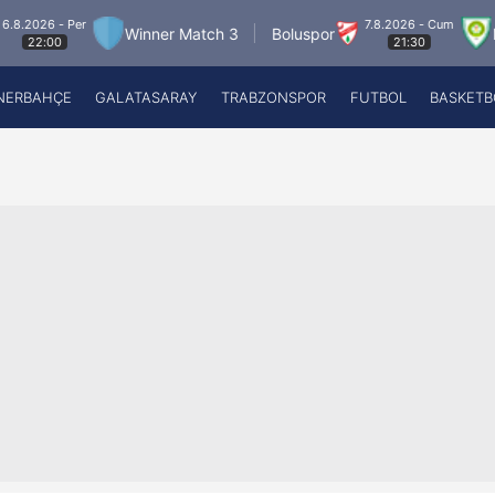
6 - Per
7.8.2026 - Cum
Winner Match 3
Boluspor
Manisa
00
21:30
NERBAHÇE
GALATASARAY
TRABZONSPOR
FUTBOL
BASKETB
Beşiktaş
A
Fenerbahçe
A
Galatasaray
A
Trabzonspor
A
Futbol
A
Basketbol
Ziraat Türkiye Kupası
DİZİ
Diğer Sporlar