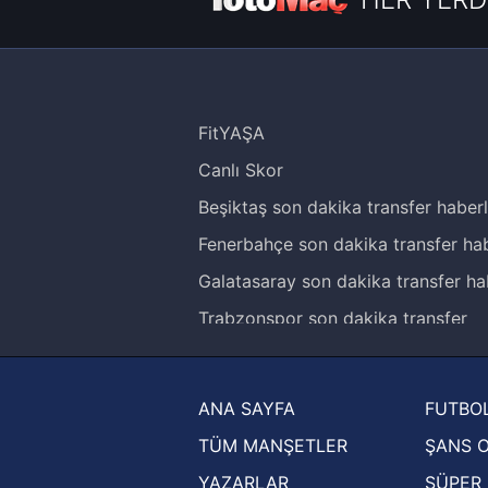
FitYAŞA
Canlı Skor
Beşiktaş son dakika transfer haberl
Fenerbahçe son dakika transfer hab
Galatasaray son dakika transfer ha
Trabzonspor son dakika transfer
haberleri
Trendyol Süper Lig haberleri
ANA SAYFA
FUTBOL
Ziraat Türkiye Kupası haberleri
TÜM MANŞETLER
ŞANS 
UEFA Şampiyonlar Ligi haberleri
YAZARLAR
SÜPER 
UEFA Avrupa Ligi haberleri