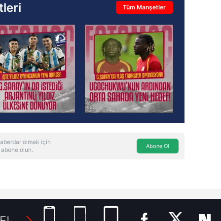
leri
Tüm Manşetler
aberdar olmak için
Abone Ol
 abone olun.
E!