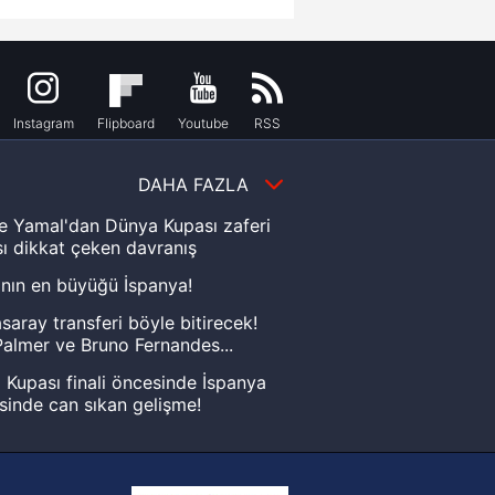
Instagram
Flipboard
Youtube
RSS
DAHA FAZLA
e Yamal'dan Dünya Kupası zaferi
ı dikkat çeken davranış
nın en büyüğü İspanya!
saray transferi böyle bitirecek!
almer ve Bruno Fernandes...
Kupası finali öncesinde İspanya
sinde can sıkan gelişme!
FIFA Dünya Kupası'nı kazanana
yonluk yüzüğü verilecek