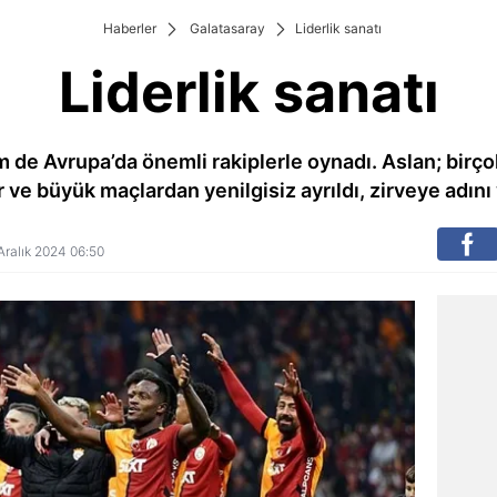
Haberler
Galatasaray
Liderlik sanatı
Liderlik sanatı
em de Avrupa’da önemli rakiplerle oynadı. Aslan; birç
 ve büyük maçlardan yenilgisiz ayrıldı, zirveye adın
8 Aralık 2024 06:50