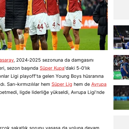
asaray
, 2024-2025 sezonuna da damgasını
eri, sezon başında
Süper Kupa
'daki 5-0'lık
lar Ligi playoff'ta gelen Young Boys hüsranına
dı. Sarı-kırmızılılar hem
Süper Lig
hem de
Avrupa
betmedi, ligde liderliğe yükseldi, Avrupa Ligi'nde
irçok sakatlık sorunu yaşasa da yoluna devam