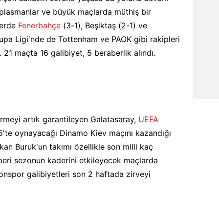
deplasmanlar ve büyük maçlarda müthiş bir
lerde
Fenerbahçe
(3-1), Beşiktaş (2-1) ve
vrupa Ligi'nde de Tottenham ve PAOK gibi rakipleri
1 maçta 16 galibiyet, 5 beraberlik alındı.
tirmeyi artık garantileyen Galatasaray,
UEFA
5'te oynayacağı Dinamo Kiev maçını kazandığı
Okan Buruk'un takımı özellikle son milli kaç
beri sezonun kaderini etkileyecek maçlarda
nspor galibiyetleri son 2 haftada zirveyi