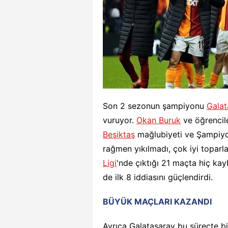
Son 2 sezonun şampiyonu
Galat
vuruyor.
Okan Buruk
ve öğrencil
Beşiktaş
mağlubiyeti ve Şampiyon
rağmen yıkılmadı, çok iyi toparla
Ligi
'nde çıktığı 21 maçta hiç kay
de ilk 8 iddiasını güçlendirdi.
BÜYÜK MAÇLARI KAZANDI
Ayrıca Galatasaray bu süreçte b