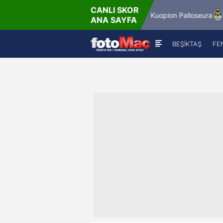
CANLI SKOR
.2026 - Per
6.8.2026 - P
Winner Match 12
Kuopion Palloseura
ANA SAYFA
16:00
18:00
BEŞİKTAŞ
FE