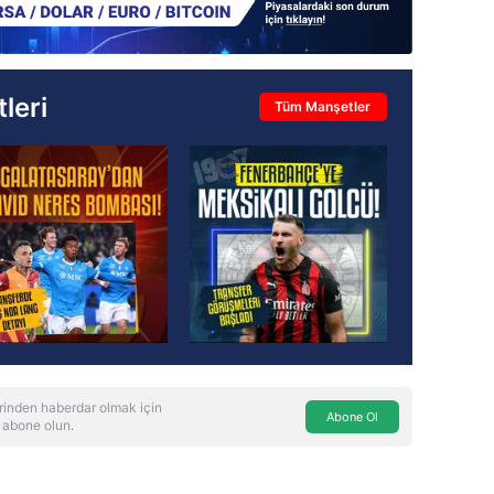
leri
Tüm Manşetler
rinden haberdar olmak için
Abone Ol
 abone olun.