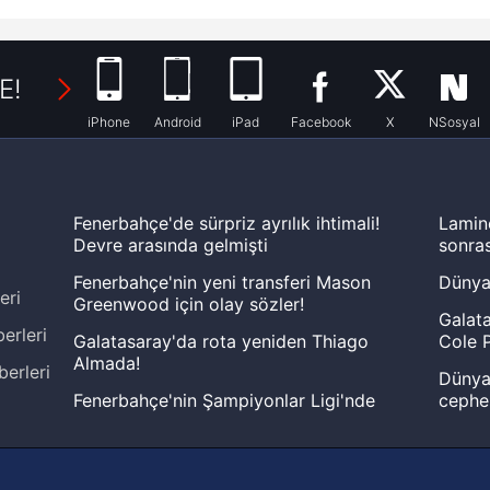
E!
iPhone
Android
iPad
Facebook
X
NSosyal
Fenerbahçe'de sürpriz ayrılık ihtimali!
Lamin
Devre arasında gelmişti
sonras
Fenerbahçe'nin yeni transferi Mason
Dünya
eri
Greenwood için olay sözler!
Galata
erleri
Galatasaray'da rota yeniden Thiago
Cole P
Almada!
berleri
Dünya 
Fenerbahçe'nin Şampiyonlar Ligi'nde
cephe
muhtemel rakibi belli oldu! Gornik
2026 
Zabrze'yi elerlerse...
şampi
İspanya-Arjantin finalinin ardından dış