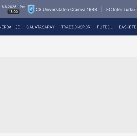
er
6.8.2026 -
CS Universitatea Craiova 1948
FC Inter Turku
18:00
NERBAHÇE
GALATASARAY
TRABZONSPOR
FUTBOL
BASKETB
Beşiktaş
A
Fenerbahçe
A
Galatasaray
A
Trabzonspor
A
Futbol
A
Basketbol
Ziraat Türkiye Kupası
DİZİ
Diğer Sporlar