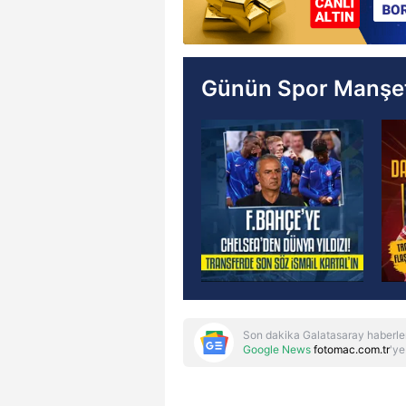
Günün Spor Manşet
Son dakika Galatasaray haberle
Google News
fotomac.com.tr
'ye