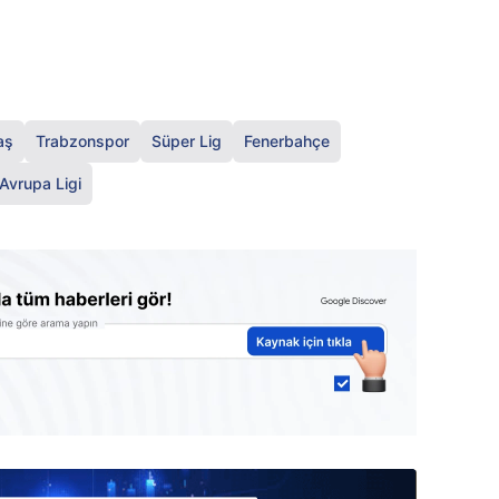
aş
Trabzonspor
Süper Lig
Fenerbahçe
Avrupa Ligi