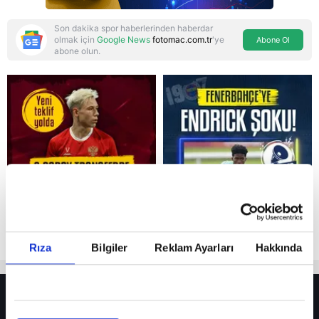
Son dakika spor haberlerinden haberdar
olmak için
Google News
fotomac.com.tr
'ye
Abone Ol
abone olun.
Reddet
Rıza
Bilgiler
Reklam Ayarları
Hakkında
HER YERDE!