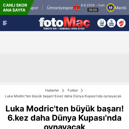
CANLI SKOR
8.8.2026 - Cum
İstanbulspor
Ümraniyespor
Mardin 19
ANA SAYFA
19:00
Haberler
Futbol
Luka Modric'ten büyük başarı! 6.kez daha Dünya Kupası'nda oynayacak
Luka Modric'ten büyük başarı!
6.kez daha Dünya Kupası'nda
oynayacak