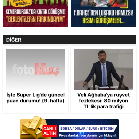
DİĞER
İşte Süper Lig'de güncel
Veli Ağbaba'ya rüşvet
puan durumu! (9. hafta)
fezlekesi: 80 milyon
TL’lik para trafiği
dosyada! CHP’li
belediyeleri haraca
bağlamış