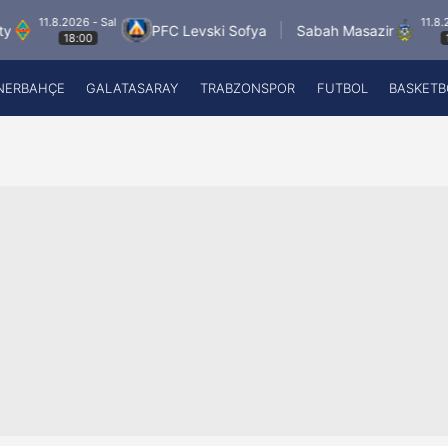
 Sal
11.8.2026 - Sal
PFC Levski Sofya
Sabah Masazir
A
19:00
NERBAHÇE
GALATASARAY
TRABZONSPOR
FUTBOL
BASKETB
Beşiktaş
A
Fenerbahçe
A
Galatasaray
A
Trabzonspor
A
Futbol
A
Basketbol
Ziraat Türkiye Kupası
DİZİ
Diğer Sporlar