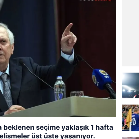
 beklenen seçime yaklaşık 1 hafta
elişmeler üst üste yaşanıyor.