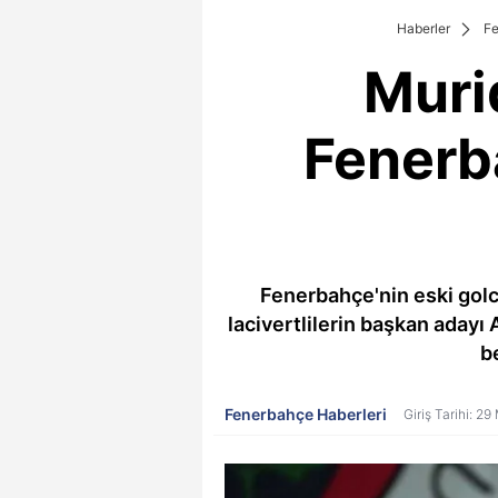
Haberler
F
Muriq
Fenerba
Fenerbahçe'nin eski golc
lacivertlilerin başkan adayı A
b
Fenerbahçe Haberleri
Giriş Tarihi: 2