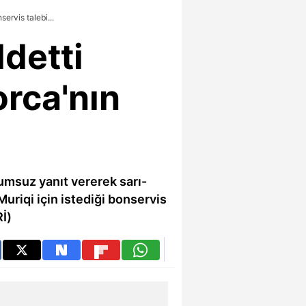
ervis talebi...
ddetti
orca'nın
umsuz yanıt vererek sarı-
 Muriqi için istediği bonservis
İ)