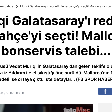
enerbahçe
Muriqi Galatasaray'ı reddetti Fenerbahçe'yi seçti! Mallorca'nın bons
i Galatasaray'ı re
hçe'yi seçti! Mall
bonservis talebi...
üsü Vedat Muriqi'in Galatasaray'dan gelen teklife ol
ziz Yıldırım ile el sıkıştığı öne sürüldü. Mallorca'nın
edeli ise ortaya çıktı. İşte detaylar... (FB SPOR HABER
9 Mayıs 2026 06:50