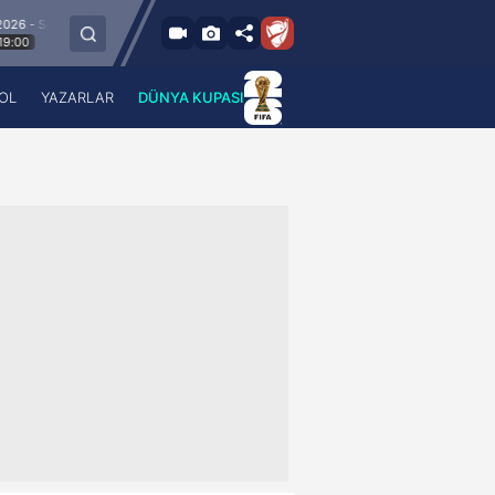
11.8.2026 - Sal
GF Aarhus
Bodoe/Glimt
Union Saint-Gilloise
19:00
OL
YAZARLAR
DÜNYA KUPASI
 Haber
A Haber Radyo
 Spor
A Spor Radyo
TV
A News Radio
2TV
Radyo Turkuvaz
para
Turkuvaz Romantik
Turkuvaz Efsane
Vav Tv
Radyo Soft
Radyo Energy
Turkuvaz Anadolu