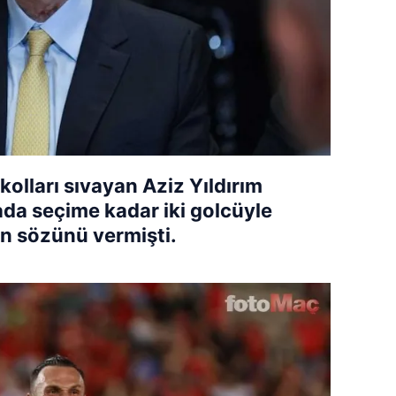
kolları sıvayan Aziz Yıldırım
ada seçime kadar iki golcüyle
n sözünü vermişti.