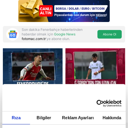
dosyada
Son dakika Fenerbahçe haberlerinden
haberdar olmak için
Google News
Abone Ol
fotomac.com.tr
'ye abone olun.
Reddet
Rıza
Bilgiler
Reklam Ayarları
Hakkında