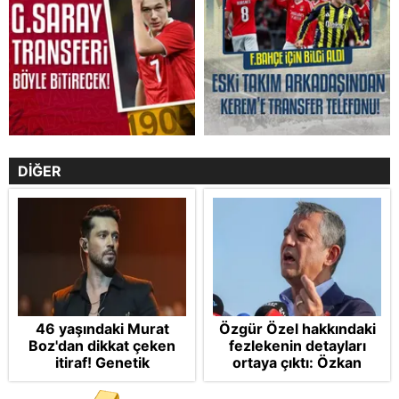
DİĞER
46 yaşındaki Murat
Özgür Özel hakkındaki
Boz'dan dikkat çeken
fezlekenin detayları
itiraf! Genetik
ortaya çıktı: Özkan
korkusunu açıkladı
Yalım’ın VIP araç ve
mavi valiz itirafları da