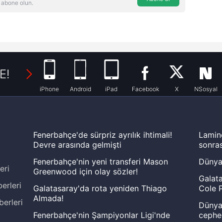
 abone olun.
E!
iPhone
Android
iPad
Facebook
X
NSosyal
Fenerbahçe'de sürpriz ayrılık ihtimali!
Lamin
Devre arasında gelmişti
sonras
Fenerbahçe'nin yeni transferi Mason
Dünya
eri
Greenwood için olay sözler!
Galata
erleri
Galatasaray'da rota yeniden Thiago
Cole P
Almada!
berleri
Dünya 
Fenerbahçe'nin Şampiyonlar Ligi'nde
cephe