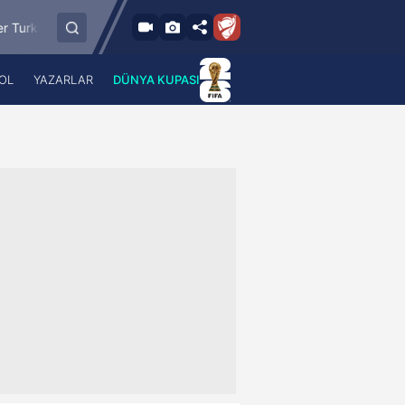
6.8.2026 - Per
6.8.2026 - Pe
FC Vaduz
Jagiellonia Bialystok
18:00
19:00
OL
YAZARLAR
DÜNYA KUPASI
 Haber
A Haber Radyo
 Spor
A Spor Radyo
TV
A News Radio
2TV
Radyo Turkuvaz
para
Turkuvaz Romantik
Turkuvaz Efsane
Vav Tv
Radyo Soft
Radyo Energy
Turkuvaz Anadolu