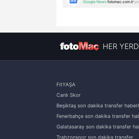
Google News
fotomac.com.tr
'ye
HER YERD
FitYAŞA
Canlı Skor
Beşiktaş son dakika transfer haberl
Fenerbahçe son dakika transfer hab
Galatasaray son dakika transfer ha
Trabzonspor son dakika transfer