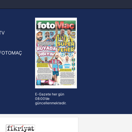
FIFA Dünya Kupası'nı kazanana
yonluk yüzüğü verilecek
n Crespo, Meksika Ligi
rinden Atlas'ın yeni teknik direktörü
TV
FOTOMAÇ
E-Gazete her gün
08:00’de
güncellenmektedir.