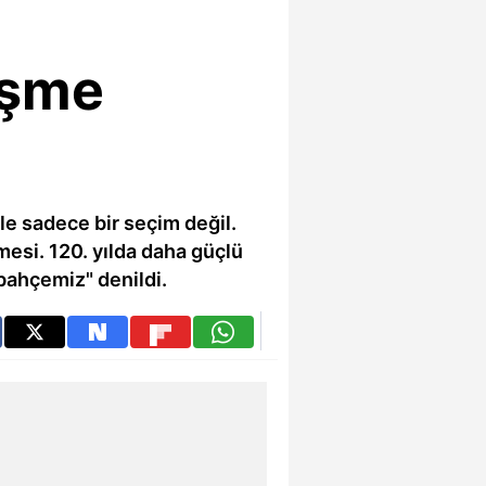
eşme
e sadece bir seçim değil.
esi. 120. yılda daha güçlü
bahçemiz" denildi.