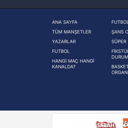
haberleri
Trendyol Süper Lig haberleri
ANA SAYFA
FUTBOL
Ziraat Türkiye Kupası haberleri
TÜM MANŞETLER
ŞANS 
UEFA Şampiyonlar Ligi haberleri
YAZARLAR
SÜPER 
UEFA Avrupa Ligi haberleri
FUTBOL
FİKSTÜ
UEFA Konferans Ligi haberleri
DURU
HANGİ MAÇ HANGİ
KANALDA?
BASKET
ORGAN
Reddet