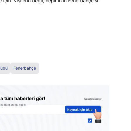
için. Kişilerin değil, hepimizin Fenerbahçe'si.
lübü
Fenerbahçe