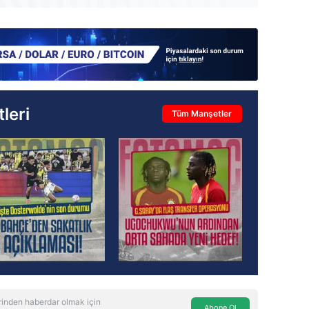
leri
Tüm Manşetler
inden haberdar olmak için
Abone Ol