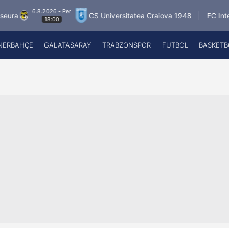
6.8.2026 - Per
CS Universitatea Craiova 1948
FC Inter Turku
18:00
NERBAHÇE
GALATASARAY
TRABZONSPOR
FUTBOL
BASKETB
Beşiktaş
A
Fenerbahçe
A
Galatasaray
A
Trabzonspor
A
Futbol
A
Basketbol
Ziraat Türkiye Kupası
DİZİ
Diğer Sporlar