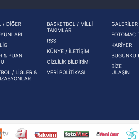
muhtemel rakibi belli oldu! Gornik
2026 
Zabrze'yi elerlerse...
şampi
İspanya-Arjantin finalinin ardından dış
Herna
 / DİĞER
BASKETBOL / MİLLİ
GALERİLER
basından gündem olan manşetler!
ekiple
TAKIMLAR
OYUNLARI
FOTOMAÇ 
Beşiktaş'ın UEFA Avrupa Ligi'nde 3. Ön
oldu
RSS
Eleme Turu muhtemel rakipleri belli oldu!
LİG
KARİYER
KÜNYE / İLETİŞİM
R & PUAN
BUGÜNKÜ 
MU
GİZLİLİK BİLDİRİMİ
BİZE
BOL / LİGLER &
VERİ POLİTİKASI
ULAŞIN
İZASYONLAR