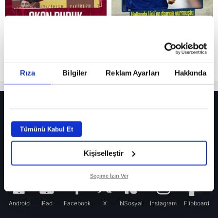
Rıza
Bilgiler
Reklam Ayarları
Hakkında
HER YERDE!
Fenerbahçe’de sürpriz ayrılık ihtimali! Devre arasında gelmişti
Tümünü Kabul Et
Fenerbahçe’nin yeni transferi Mason Greenwood için olay sözler!
Kişiselleştir
Galatasaray’da rota yeniden Thiago Almada!
iPhone
Seçime İzin Ver
Android
iPad
Facebook
X
NSosyal
Instagram
Flipboard