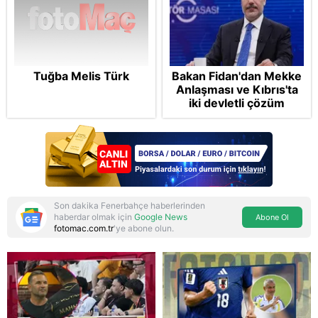
Tuğba Melis Türk
Bakan Fidan'dan Mekke
Anlaşması ve Kıbrıs'ta
iki devletli çözüm
mesajı: Bize
saldırmayan hiçbir ülke
hedefimizde değil
Son dakika Fenerbahçe haberlerinden
haberdar olmak için
Google News
Abone Ol
fotomac.com.tr
'ye abone olun.
Reddet