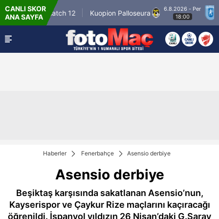
CANLI SKOR
6.8.2026 - Per
Winner Match 12
Kuopion Palloseura
CS U
ANA SAYFA
18:00
Haberler
Fenerbahçe
Asensio derbiye
Asensio derbiye
Beşiktaş karşısında sakatlanan Asensio’nun,
Kayserispor ve Çaykur Rize maçlarını kaçıracağı
öğrenildi. İspanyol yıldızın 26 Nisan’daki G.Saray