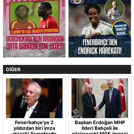
DİĞER
Fenerbahçe'ye 2
Başkan Erdoğan MHP
yıldızdan biri imza
lideri Bahçeli ile
atacak! Transferde
görüşecek! MGK öncesi