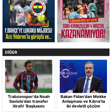
DİĞER
Trabzonspor’da Noah
Bakan Fidan'dan Mekke
Saviolo’dan transfer
Anlaşması ve Kıbrıs'ta
itirafı! ‘Başkasını
iki devletli çözüm
izlemeye geldi’
mesajı: Bize