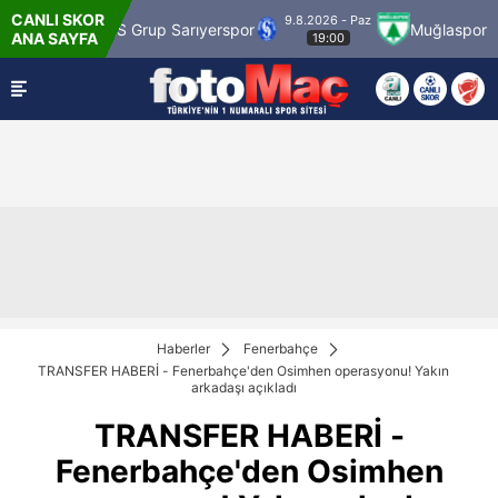
CANLI SKOR
9.8.2026 - Paz
MS Grup Sarıyerspor
Muğlaspor
Vanspor
ANA SAYFA
19:00
Haberler
Fenerbahçe
TRANSFER HABERİ - Fenerbahçe'den Osimhen operasyonu! Yakın
arkadaşı açıkladı
TRANSFER HABERİ -
Fenerbahçe'den Osimhen