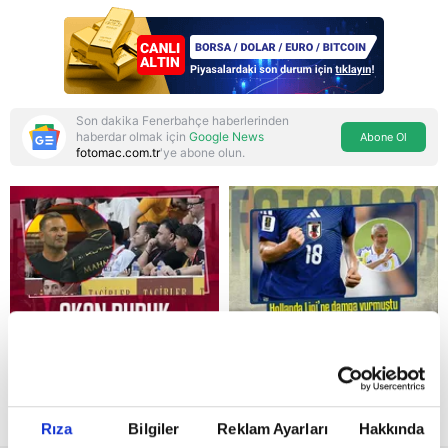
saldırmayan hiçbir ülke
hedefimizde değil
Son dakika Fenerbahçe haberlerinden
haberdar olmak için
Google News
Abone Ol
fotomac.com.tr
'ye abone olun.
Reddet
Rıza
Bilgiler
Reklam Ayarları
Hakkında