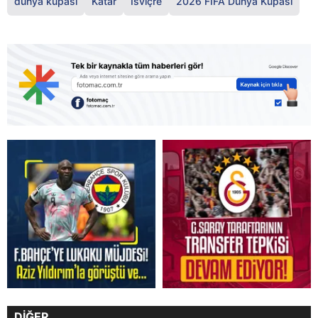
dünya kupası
Katar
İsviçre
2026 FIFA Dünya Kupası
DİĞER