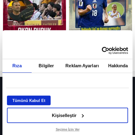
Reddet
Rıza
Bilgiler
Reklam Ayarları
Hakkında
HER YERDE!
Fenerbahçe’de sürpriz ayrılık ihtimali! Devre arasında gelmişti
Tümünü Kabul Et
Fenerbahçe’nin yeni transferi Mason Greenwood için olay sözler!
Kişiselleştir
Galatasaray’da rota yeniden Thiago Almada!
iPhone
Seçime İzin Ver