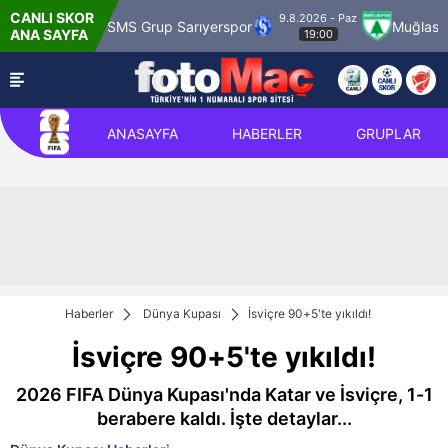
CANLI SKOR
9.8.2026 - Paz
aragümrük
SMS Grup Sarıyerspor
Muğlaspor
ANA SAYFA
19:00
ANASAYFA
HABERLER
GRUPLAR
Haberler
Dünya Kupası
İsviçre 90+5'te yıkıldı!
İsviçre 90+5'te yıkıldı!
2026 FIFA Dünya Kupası'nda Katar ve İsviçre, 1-1
berabere kaldı. İşte detaylar...