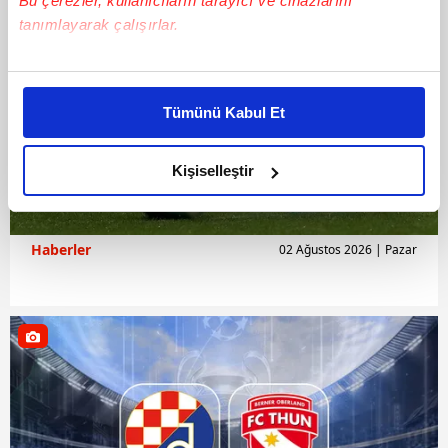
Bu çerezler, kullanıcıların tarayıcı ve cihazlarını
tanımlayarak çalışırlar.
Bu çerezlere izin vermeniz halinde sizlere özel
kişiselleştirilmiş reklamlar sunabilir, sayfalarımızda sizlere
Tümünü Kabul Et
daha iyi reklam deneyimi yaşatabiliriz. Bunu yaparken
amacımızın size daha iyi bir reklam deneyimi sunmak
olduğunu ve sizlere en iyi içerikleri sunabilmek adına
Kişiselleştir
elimizden gelen çabayı gösterdiğimizi ve bu noktada,
reklamların maliyetlerimizi karşılamak noktasında tek gelir
kalemimiz olduğunu sizlere hatırlatmak isteriz.
Haberler
02 Ağustos 2026 | Pazar
Her halükârda, kullanıcılar, bu çerezlere izin vermedikleri
takdirde, kullanıcılara hedefli reklamlar
gösterilmeyecektir."
Sizlere daha iyi bir hizmet sunabilmek için İnternet
Sitemizde kendimize ve üçüncü kişilere ait çerezler
kullanılmaktadır. Bu çerezler vasıtasıyla çeşitli kişisel