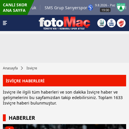
CANLI SKOR
9.8.2026 - Paz
tr Karagümrük
SMS Grup Sarıyerspor
Muğla
ANA SAYFA
19:00
Anasayfa
İsviçre
İSVİÇRE HABERLERİ
İsviçre ile ilgili tüm haberleri ve son dakika İsviçre haber ve
gelişmelerini bu sayfamızdan takip edebilirsiniz. Toplam 1633
İsviçre haberi bulunmuştur.
HABERLER