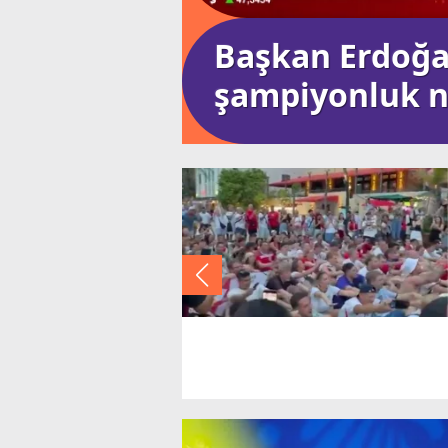
ıştı
Başkan Erdoğan
şampiyonluk n