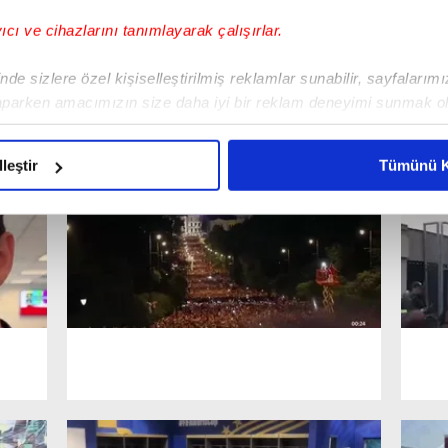
yıcı ve cihazlarını tanımlayarak çalışırlar.
de sizlere özel kişiselleştirilmiş reklamlar sunabilir, sayfalarım
aparken amacımızın size daha iyi bir reklam deneyimi sunmak ol
imizden gelen çabayı gösterdiğimizi ve bu noktada, reklamların ma
olduğunu sizlere hatırlatmak isteriz.
lleştir
Tümünü K
çerezlere izin vermedikleri takdirde, kullanıcılara hedefli reklaml
abilmek için İnternet Sitemizde kendimize ve üçüncü kişilere ait 
isel verileriniz işlenmekte olup gerekli olan çerezler bilgi toplum
 çerezler, sitemizin daha işlevsel kılınması ve kişiselleştirilmes
 yapılması, amaçlarıyla sınırlı olarak açık rızanız dahilinde kulla
aşağıda yer alan panel vasıtasıyla belirleyebilirsiniz. Çerezlere iliş
lgilendirme Metnimizi
ziyaret edebilirsiniz.
Korunması Kanunu uyarınca hazırlanmış Aydınlatma Metnimizi okum