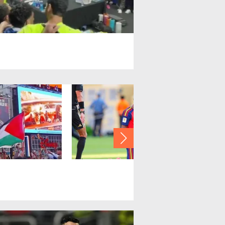
panyol yolcuların uçakta Dü
pası sevinci!