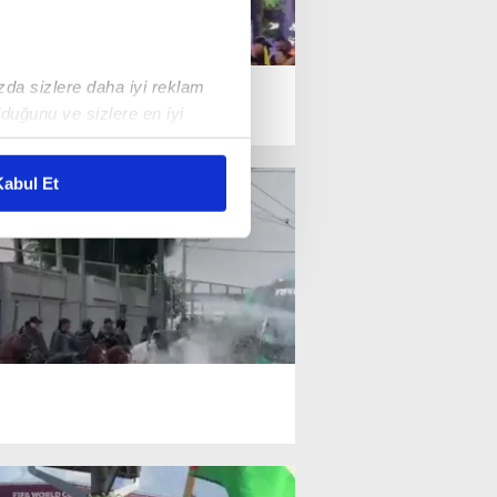
ızda sizlere daha iyi reklam
duğunu ve sizlere en iyi
liyetlerimizi karşılamak
abul Et
ar gösterilmeyecektir."
çerezler kullanılmaktadır. Bu
u hizmetlerinin sunulması
i ve sizlere yönelik
nılacaktır.
kin detaylı bilgi için Ayarlar
ak ve sitemizde ilgili