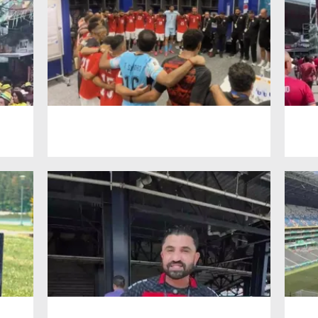
 çerezlerle ilgili bilgi almak için lütfen
tıklayınız
.