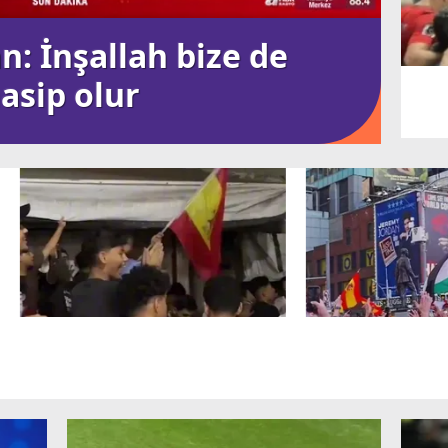
: İnşallah bize de
İs
asip olur
Ku