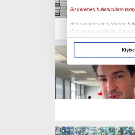
Bu çerezler, kullanıcıların tara
Bu çerezlere izin vermeniz halin
deneyimi yaşatabiliriz. Bunu y
içerikleri sunabilmek adına el
noktasında tek gelir kalemimiz 
Kişise
Her halükârda, kullanıcılar, bu 
Sizlere daha iyi bir hizmet sun
çerezler vasıtasıyla çeşitli kiş
amacıyla kullanılmaktadır. Diğer
reklam/pazarlama faaliyetlerinin
Çerezlere ilişkin tercihlerinizi 
butonuna tıklayabilir,
Çerez Bi
6698 sayılı Kişisel Verilerin 