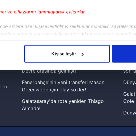
yıcı ve cihazlarını tanımlayarak çalışırlar.
!
de sizlere özel kişiselleştirilmiş reklamlar sunabilir, sayfalarım
aparken amacımızın size daha iyi bir reklam deneyimi sunmak ol
iPhone
Android
iPad
Facebook
X
NSosyal
imizden gelen çabayı gösterdiğimizi ve bu noktada, reklamların ma
olduğunu sizlere hatırlatmak isteriz.
Kişiselleştir
çerezlere izin vermedikleri takdirde, kullanıcılara hedefli reklaml
Fenerbahçe'de sürpriz ayrılık ihtimali!
Lamin
Devre arasında gelmişti
sonra
abilmek için İnternet Sitemizde kendimize ve üçüncü kişilere ait 
Fenerbahçe'nin yeni transferi Mason
Dünya
isel verileriniz işlenmekte olup gerekli olan çerezler bilgi toplum
leri
Greenwood için olay sözler!
 çerezler, sitemizin daha işlevsel kılınması ve kişiselleştirilmes
Galat
 yapılması, amaçlarıyla sınırlı olarak açık rızanız dahilinde kulla
Galatasaray'da rota yeniden Thiago
Cole 
Almada!
Dünya
aşağıda yer alan panel vasıtasıyla belirleyebilirsiniz. Çerezlere iliş
Fenerbahçe'nin Şampiyonlar Ligi'nde
cephe
lgilendirme Metnimizi
ziyaret edebilirsiniz.
muhtemel rakibi belli oldu! Gornik
2026 
Zabrze'yi elerlerse...
Korunması Kanunu uyarınca hazırlanmış Aydınlatma Metnimizi okum