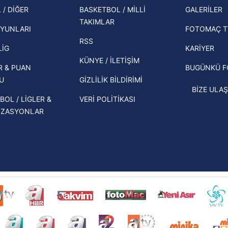
şampi
 / DİĞER
BASKETBOL / MİLLİ
GALERİLER
 çerezlerle ilgili bilgi almak için lütfen
tıklayınız
.
İspanya-Arjantin finalinin ardından dış
TAKIMLAR
Herna
basından gündem olan manşetler!
YUNLARI
FOTOMAÇ T
ekipl
RSS
Beşiktaş'ın UEFA Avrupa Ligi'nde 3. Ön
direk
LİG
KARİYER
Eleme Turu muhtemel rakipleri belli
KÜNYE / İLETİŞİM
R & PUAN
BUGÜNKÜ 
oldu!
U
GİZLİLİK BİLDİRİMİ
BİZE ULAŞ
BOL / LİGLER &
VERİ POLİTİKASI
İZASYONLAR