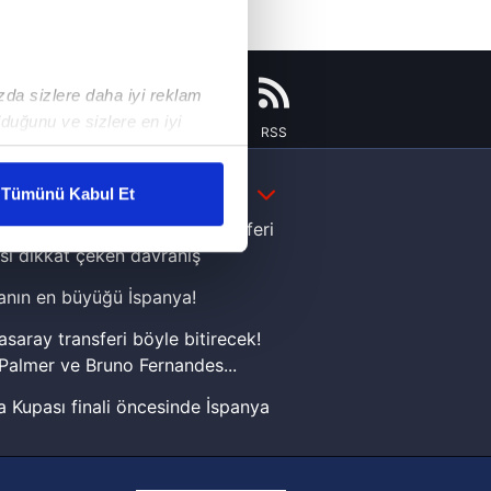
ızda sizlere daha iyi reklam
duğunu ve sizlere en iyi
Instagram
Flipboard
Youtube
RSS
liyetlerimizi karşılamak
DAHA FAZLA
Tümünü Kabul Et
ar gösterilmeyecektir."
e Yamal'dan Dünya Kupası zaferi
sı dikkat çeken davranış
çerezler kullanılmaktadır. Bu
nın en büyüğü İspanya!
u hizmetlerinin sunulması
i ve sizlere yönelik
asaray transferi böyle bitirecek!
nılacaktır.
Palmer ve Bruno Fernandes...
 Kupası finali öncesinde İspanya
kin detaylı bilgi için Ayarlar
sinde can sıkan gelişme!
FIFA Dünya Kupası'nı kazanana
ak ve sitemizde ilgili