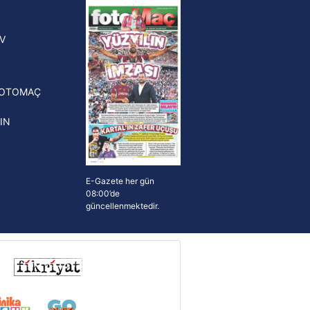
yonluk yüzüğü verilecek
n Crespo, Meksika Ligi
V
erinden Atlas'ın yeni teknik
törü oldu
FOTOMAÇ
IN
E-Gazete her gün
08:00’de
güncellenmektedir.