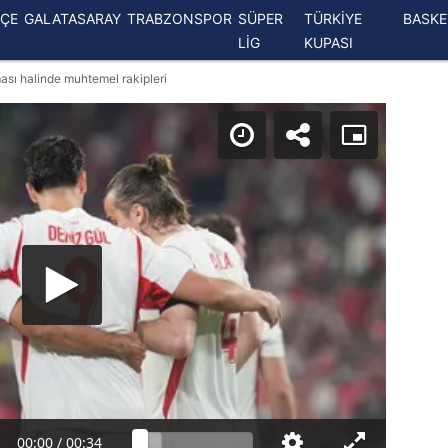
ÇE
GALATASARAY
TRABZONSPOR
SÜPER
TÜRKİYE
BASK
LİG
KUPASI
ası halinde muhtemel rakipleri
00:00
/
00:34