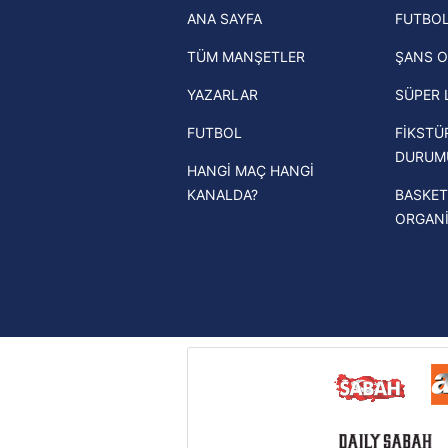
ANA SAYFA
FUTBOL
haberleri
mevzuata uygun olarak kullanılan
TÜM MANŞETLER
ŞANS O
Trendyol Süper Lig haberleri
YAZARLAR
SÜPER 
Ziraat Türkiye Kupası haberleri
FUTBOL
FİKSTÜ
UEFA Şampiyonlar Ligi haberleri
DURUM
HANGİ MAÇ HANGİ
UEFA Avrupa Ligi haberleri
KANALDA?
BASKET
UEFA Konferans Ligi haberleri
ORGAN