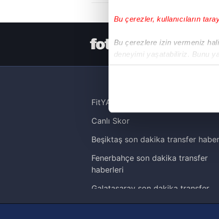
Bu çerezler, kullanıcıların tara
HER YERDE
Bu çerezlere izin vermeniz halin
deneyimi yaşatabiliriz. Bunu y
içerikleri sunabilmek adına el
noktasında tek gelir kalemimiz 
Her halükârda, kullanıcılar, bu 
FitYAŞA
Canlı Skor
Sizlere daha iyi bir hizmet sun
çerezler vasıtasıyla çeşitli kiş
Beşiktaş son dakika transfer haber
amacıyla kullanılmaktadır. Diğer
Fenerbahçe son dakika transfer
reklam/pazarlama faaliyetlerinin
haberleri
Çerezlere ilişkin tercihlerinizi 
Galatasaray son dakika transfer
butonuna tıklayabilir,
Çerez Bi
haberleri
Trabzonspor son dakika transfer
6698 sayılı Kişisel Verilerin 