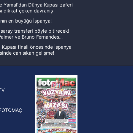
e Yamal'dan Dünya Kupası zaferi
ı dikkat çeken davranış
nın en büyüğü İspanya!
saray transferi böyle bitirecek!
almer ve Bruno Fernandes...
Kupası finali öncesinde İspanya
sinde can sıkan gelişme!
FIFA Dünya Kupası'nı kazanana
yonluk yüzüğü verilecek
n Crespo, Meksika Ligi
rinden Atlas'ın yeni teknik direktörü
TV
FOTOMAÇ