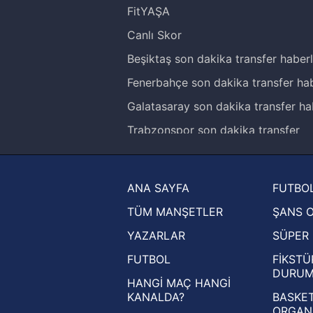
FitYAŞA
Canlı Skor
Beşiktaş son dakika transfer haberl
Fenerbahçe son dakika transfer hab
Galatasaray son dakika transfer ha
Trabzonspor son dakika transfer
haberleri
Trendyol Süper Lig haberleri
ANA SAYFA
FUTBOL
Ziraat Türkiye Kupası haberleri
TÜM MANŞETLER
ŞANS 
UEFA Şampiyonlar Ligi haberleri
YAZARLAR
SÜPER 
UEFA Avrupa Ligi haberleri
FUTBOL
FİKSTÜ
UEFA Konferans Ligi haberleri
DURU
HANGİ MAÇ HANGİ
KANALDA?
BASKET
ORGAN