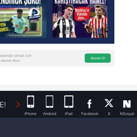
aberdar olmak için
Abone Ol
 abone olun.
E!
iPhone
Android
iPad
Facebook
X
NSosyal