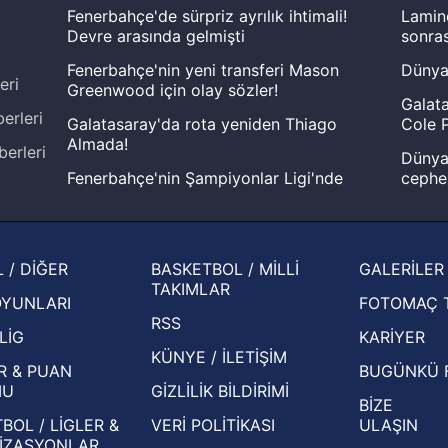
Fenerbahçe'de sürpriz ayrılık ihtimali!
Lamin
Devre arasında gelmişti
sonras
Fenerbahçe'nin yeni transferi Mason
Dünya
eri
Greenwood için olay sözler!
Galata
erleri
Galatasaray'da rota yeniden Thiago
Cole P
Almada!
berleri
Dünya 
Fenerbahçe'nin Şampiyonlar Ligi'nde
cephe
muhtemel rakibi belli oldu! Gornik
2026 
Zabrze'yi elerlerse...
şampi
İspanya-Arjantin finalinin ardından dış
Herna
 / DİĞER
BASKETBOL / MİLLİ
GALERİLER
basından gündem olan manşetler!
ekiple
TAKIMLAR
OYUNLARI
FOTOMAÇ 
Beşiktaş'ın UEFA Avrupa Ligi'nde 3. Ön
oldu
RSS
Eleme Turu muhtemel rakipleri belli oldu!
LİG
KARİYER
KÜNYE / İLETİŞİM
R & PUAN
BUGÜNKÜ 
MU
GİZLİLİK BİLDİRİMİ
BİZE
BOL / LİGLER &
VERİ POLİTİKASI
ULAŞIN
İZASYONLAR