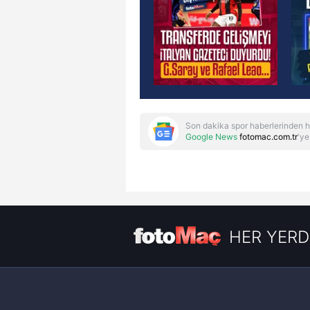
Son dakika spor haberlerinden h
Google News
fotomac.com.tr
'ye
HER YERD