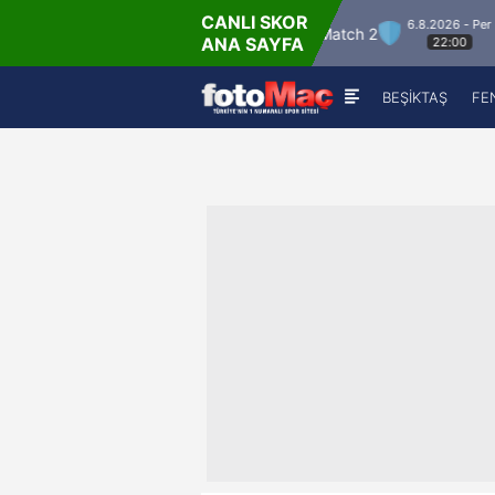
CANLI SKOR
6.8.2026 - Per
Winner Match 12
Winner Match 2
Winne
ANA SAYFA
22:00
BEŞİKTAŞ
FE