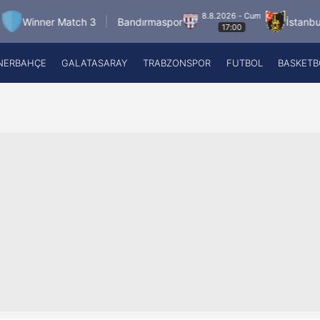
8.8.2026 - Cum
r Match 3
Bandırmaspor
İstanbulspor
Ü
17:00
NERBAHÇE
GALATASARAY
TRABZONSPOR
FUTBOL
BASKETB
Beşiktaş
A
Fenerbahçe
A
Galatasaray
A
Trabzonspor
A
Futbol
A
Basketbol
Ziraat Türkiye Kupası
DİZİ
Diğer Sporlar