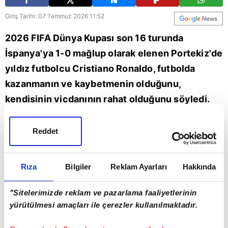
Giriş Tarihi: 07 Temmuz 2026 11:52
2026 FIFA Dünya Kupası son 16 turunda
İspanya'ya 1-0 mağlup olarak elenen Portekiz'de
yıldız futbolcu Cristiano Ronaldo, futbolda
kazanmanın ve kaybetmenin olduğunu,
kendisinin vicdanının rahat olduğunu söyledi.
Dallas Stadı'nda oynanan müsabakanın ardından
basın mensuplarına açıklamalarda bulunan
Reddet
Ronaldo, kaybettikleri için çok üzgün olduğunu
ifade etti. İşte o sözler... | Son dakika spor
Rıza
Bilgiler
Reklam Ayarları
Hakkında
haberleri
"Sitelerimizde reklam ve pazarlama faaliyetlerinin
Spor
Portekiz
İspanya
Ronaldo
yürütülmesi amaçları ile çerezler kullanılmaktadır.