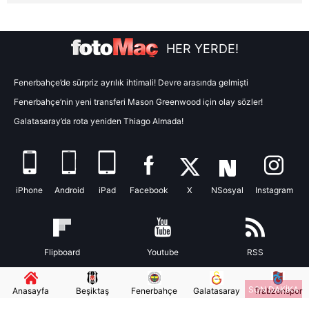
verileriniz işlenmekte olup gerekli olan çerezler bilgi
toplumu hizmetlerinin sunulması amacıyla
kullanılmaktadır. Diğer çerezler, sitemizin daha işlevsel
HER YERDE!
kılınması ve kişiselleştirilmesi ve sizlere yönelik
reklam/pazarlama faaliyetlerinin yapılması, amaçlarıyla
Fenerbahçe’de sürpriz ayrılık ihtimali! Devre arasında gelmişti
sınırlı olarak açık rızanız dahilinde kullanılacaktır.
Fenerbahçe’nin yeni transferi Mason Greenwood için olay sözler!
Galatasaray’da rota yeniden Thiago Almada!
Çerezlere ilişkin tercihlerinizi aşağıda yer alan panel
vasıtasıyla belirleyebilirsiniz. Çerezlere ilişkin detaylı bilgi
için Ayarlar butonuna tıklayabilir,
Çerez Bilgilendirme
Metnimizi
ziyaret edebilirsiniz.
iPhone
Android
iPad
Facebook
X
NSosyal
Instagram
6698 sayılı Kişisel Verilerin Korunması Kanunu uyarınca
hazırlanmış Aydınlatma Metnimizi okumak ve sitemizde
ilgili mevzuata uygun olarak kullanılan çerezlerle ilgili bilgi
Flipboard
Youtube
RSS
almak için lütfen
tıklayınız
.
SON DAKİKA
Anasayfa
Beşiktaş
Fenerbahçe
Galatasaray
Trabzonspor