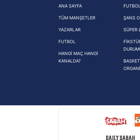
ANA SAYFA
FUTBOL
haberleri
mevzuata uygun olarak kullanılan
TÜM MANŞETLER
ŞANS O
Trendyol Süper Lig haberleri
YAZARLAR
SÜPER 
Ziraat Türkiye Kupası haberleri
FUTBOL
FİKSTÜ
UEFA Şampiyonlar Ligi haberleri
DURUM
HANGİ MAÇ HANGİ
UEFA Avrupa Ligi haberleri
KANALDA?
BASKET
UEFA Konferans Ligi haberleri
ORGAN