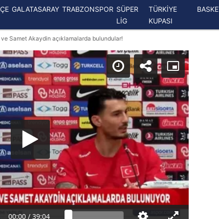
ÇE
GALATASARAY
TRABZONSPOR
SÜPER
TÜRKİYE
BASK
LİG
KUPASI
r ve Samet Akaydin açıklamalarda bulundular!
00:00
/
39:04