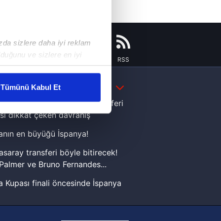
ızda sizlere daha iyi reklam
duğunu ve sizlere en iyi
Instagram
Flipboard
Youtube
RSS
liyetlerimizi karşılamak
DAHA FAZLA
Tümünü Kabul Et
ar gösterilmeyecektir."
e Yamal'dan Dünya Kupası zaferi
sı dikkat çeken davranış
çerezler kullanılmaktadır. Bu
nın en büyüğü İspanya!
u hizmetlerinin sunulması
i ve sizlere yönelik
asaray transferi böyle bitirecek!
nılacaktır.
Palmer ve Bruno Fernandes...
 Kupası finali öncesinde İspanya
kin detaylı bilgi için Ayarlar
sinde can sıkan gelişme!
FIFA Dünya Kupası'nı kazanana
ak ve sitemizde ilgili