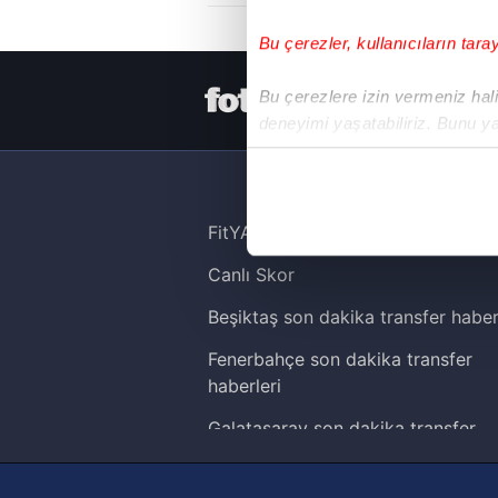
Bu çerezler, kullanıcıların tara
HER YERDE
Bu çerezlere izin vermeniz halin
deneyimi yaşatabiliriz. Bunu y
içerikleri sunabilmek adına el
noktasında tek gelir kalemimiz 
Her halükârda, kullanıcılar, bu 
FitYAŞA
Canlı Skor
Sizlere daha iyi bir hizmet sun
çerezler vasıtasıyla çeşitli kiş
Beşiktaş son dakika transfer haber
amacıyla kullanılmaktadır. Diğer
Fenerbahçe son dakika transfer
reklam/pazarlama faaliyetlerinin
haberleri
Çerezlere ilişkin tercihlerinizi 
Galatasaray son dakika transfer
butonuna tıklayabilir,
Çerez Bi
haberleri
Trabzonspor son dakika transfer
6698 sayılı Kişisel Verilerin 