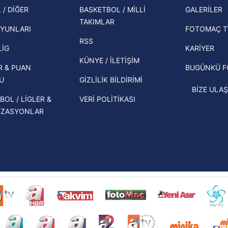
şampi
 / DİĞER
BASKETBOL / MİLLİ
GALERİLER
 çerezlerle ilgili bilgi almak için lütfen
tıklayınız
.
İspanya-Arjantin finalinin ardından dış
TAKIMLAR
Herna
basından gündem olan manşetler!
YUNLARI
FOTOMAÇ T
ekipl
RSS
Beşiktaş'ın UEFA Avrupa Ligi'nde 3. Ön
direk
LİG
KARİYER
Eleme Turu muhtemel rakipleri belli
KÜNYE / İLETİŞİM
R & PUAN
BUGÜNKÜ 
oldu!
U
GİZLİLİK BİLDİRİMİ
BİZE ULAŞ
BOL / LİGLER &
VERİ POLİTİKASI
İZASYONLAR