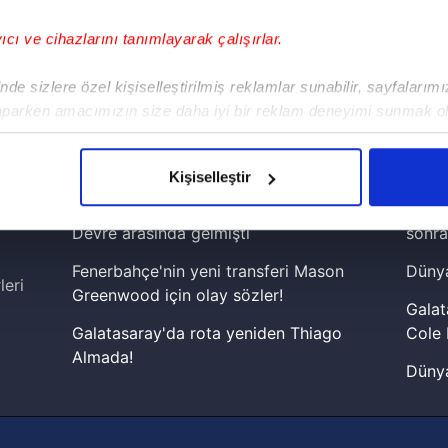
yıcı ve cihazlarını tanımlayarak çalışırlar.
!
de sizlere özel kişiselleştirilmiş reklamlar sunabilir, sayfalarım
aparken amacımızın size daha iyi bir reklam deneyimi sunmak ol
iPhone
Android
iPad
Facebook
X
NSosyal
imizden gelen çabayı gösterdiğimizi ve bu noktada, reklamların ma
olduğunu sizlere hatırlatmak isteriz.
Kişiselleştir
çerezlere izin vermedikleri takdirde, kullanıcılara hedefli reklaml
Fenerbahçe'de sürpriz ayrılık ihtimali!
Lamin
Devre arasında gelmişti
sonra
abilmek için İnternet Sitemizde kendimize ve üçüncü kişilere ait 
Fenerbahçe'nin yeni transferi Mason
Dünya
isel verileriniz işlenmekte olup gerekli olan çerezler bilgi toplum
leri
Greenwood için olay sözler!
 çerezler, sitemizin daha işlevsel kılınması ve kişiselleştirilmes
Galat
 yapılması, amaçlarıyla sınırlı olarak açık rızanız dahilinde kulla
Galatasaray'da rota yeniden Thiago
Cole 
Almada!
Dünya
aşağıda yer alan panel vasıtasıyla belirleyebilirsiniz. Çerezlere iliş
Fenerbahçe'nin Şampiyonlar Ligi'nde
cephe
lgilendirme Metnimizi
ziyaret edebilirsiniz.
muhtemel rakibi belli oldu! Gornik
2026 
Zabrze'yi elerlerse...
Korunması Kanunu uyarınca hazırlanmış Aydınlatma Metnimizi okum