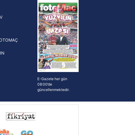
yonluk yüzüğü verilecek
n Crespo, Meksika Ligi
V
erinden Atlas'ın yeni teknik
törü oldu
FOTOMAÇ
IN
E-Gazete her gün
08:00’de
güncellenmektedir.